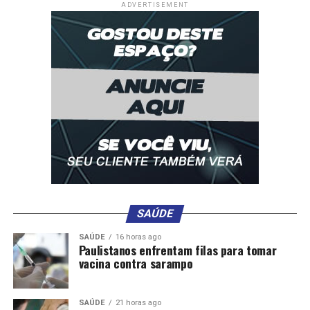
ADVERTISEMENT
Repita o processo, se necessário:
Continue esfregando e
enxaguando até que a mancha desapareça
completamente. Em seguida, lave a peça de roupa como
de costume.
Essa técnica é uma alternativa eficiente para lidar com
manchas de óleo, evitando o uso de produtos caros ou
soluções químicas mais agressivas.
Leia Também:
Acabe com as nódoas de gordura. É isto
SAÚDE
que tem de juntar na máquina
SAÚDE
16 horas ago
Paulistanos enfrentam filas para tomar
vacina contra sarampo
SAÚDE
21 horas ago
Comentários