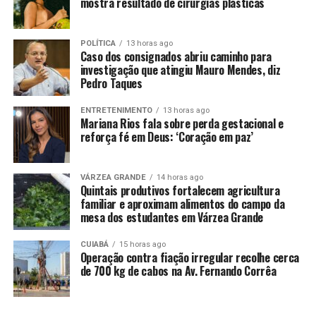
mostra resultado de cirurgias plásticas
por 15 a 20 minutos. “Esse passo ajuda a absorver a
gordura, impedindo que ela se fixe no tecido”, explica
POLÍTICA
13 horas ago
Scheer.
Caso dos consignados abriu caminho para
investigação que atingiu Mauro Mendes, diz
Remover o excesso de amido:
Use a escova de dentes
Pedro Taques
para retirar o máximo de amido de milho possível da
ENTRETENIMENTO
13 horas ago
superfície do tecido.
Mariana Rios fala sobre perda gestacional e
reforça fé em Deus: ‘Coração em paz’
Aplique o detergente:
Vire a peça de roupa sobre um
pano branco limpo e aplique o detergente diretamente
sobre a mancha.
VÁRZEA GRANDE
14 horas ago
Quintais produtivos fortalecem agricultura
familiar e aproximam alimentos do campo da
Bata a área com uma espátula:
Com o tecido virado para
mesa dos estudantes em Várzea Grande
baixo, bata levemente a área afetada com uma espátula
para ajudar o detergente a penetrar no tecido.
CUIABÁ
15 horas ago
Operação contra fiação irregular recolhe cerca
de 700 kg de cabos na Av. Fernando Corrêa
Enxágue e esfregue:
Com o auxílio de uma bacia ou de
um lavatório, passe água corrente sobre a mancha e
esfregue suavemente com um pano absorvente.