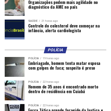
Organizações pedem mais agilidade no
diagnóstico da AME no país
RELATED TOPICS:
COMO
DESTAQUE
ECONÔMICO
FACILIDADE
MANCHAS
MÉTODO
ÓLEO
REMOVER
SAÚDE
21 horas ago
SAÚDE
SIMPLES
Controle do colesterol deve começar na
infância, alerta cardiologista
UP NEXT
Conectados! Casal de 90 anos recupera força muscular
com aulas on-line
POLÍCIA
DON'T MISS
Assessores do emagrecimento: Alimentos que tem
POLÍCIA
19 horas ago
pouca caloria
Embriagado, homem tenta matar esposa
com golpes de faca; suspeito é preso
POLÍCIA
22 horas ago
Homem de 35 anos é encontrado morto
dentro de residência em Cuiabá
POLÍCIA
22 horas ago
Força Tática prende foragido da Justiça e