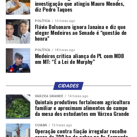
investigação que atingiu Mauro Mendes,
diz Pedro Taques
POLÍTICA
15 horas ago
Flávio Bolsonaro ignora Janaina e diz que
eleger Medeiros ao Senado é “questão de
honra”
POLÍTICA
18 horas ago
Medeiros critica aliança do PL com MDB
em MT: “É a Lei de Murphy”
CIDADES
VÁRZEA GRANDE
14 horas ago
Quintais produtivos fortalecem agricultura
familiar e aproximam alimentos do campo
da mesa dos estudantes em Várzea Grande
CUIABÁ
15 horas ago
Operação contra fiação irregular recolhe
cerca de 700 kg de cabos na Av. Fernando