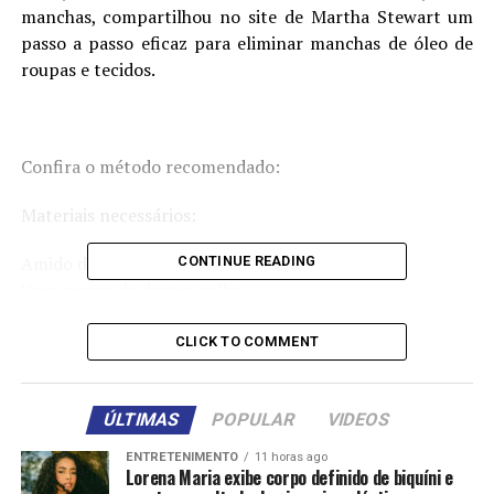
manchas, compartilhou no site de Martha Stewart um
passo a passo eficaz para eliminar manchas de óleo de
roupas e tecidos.
Confira o método recomendado:
Materiais necessários:
Amido de milho;
CONTINUE READING
Uma escova de dentes velha;
Detergente suave para roupas;
Espátula;
CLICK TO COMMENT
Um pano branco.
Passo a passo:
ÚLTIMAS
POPULAR
VIDEOS
ENTRETENIMENTO
11 horas ago
Aplicar o amido de milho:
Polvilhe uma boa quantidade
Lorena Maria exibe corpo definido de biquíni e
de amido de milho sobre a área manchada e deixe agir