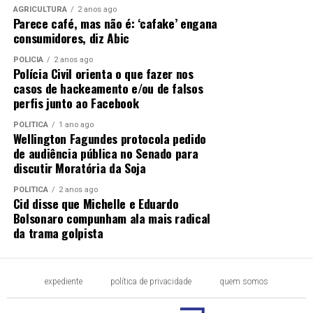
AGRICULTURA
2 anos ago
Parece café, mas não é: ‘cafake’ engana
consumidores, diz Abic
POLÍCIA
2 anos ago
Polícia Civil orienta o que fazer nos
casos de hackeamento e/ou de falsos
perfis junto ao Facebook
POLÍTICA
1 ano ago
Wellington Fagundes protocola pedido
de audiência pública no Senado para
discutir Moratória da Soja
POLÍTICA
2 anos ago
Cid disse que Michelle e Eduardo
Bolsonaro compunham ala mais radical
da trama golpista
expediente
política de privacidade
quem somos