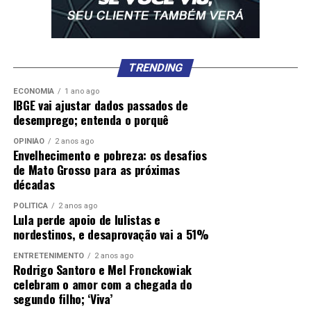
TRENDING
ECONOMIA
1 ano ago
IBGE vai ajustar dados passados de
desemprego; entenda o porquê
OPINIÃO
2 anos ago
Envelhecimento e pobreza: os desafios
de Mato Grosso para as próximas
décadas
POLÍTICA
2 anos ago
Lula perde apoio de lulistas e
nordestinos, e desaprovação vai a 51%
ENTRETENIMENTO
2 anos ago
Rodrigo Santoro e Mel Fronckowiak
celebram o amor com a chegada do
segundo filho; ‘Viva’