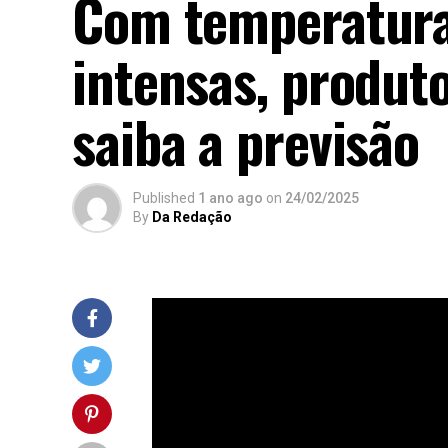
Com temperatura
intensas, produto
saiba a previsão
Published
1 ano ago
on
24/02/2025
By
Da Redação
A
previsão
do tempo para a próxima s
para variações nas condições climáti
campo. Confira os detalhes por região