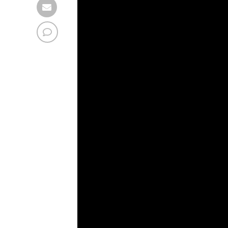
Fique por dentro das novidades e
comunidade através do
link
!
???
Lavouras de soja em MT, 
No norte de Mato Grosso do Sul e em 
pode interromper as atividades agríco
andamento das operações, o que exig
campo.
Em Goiás, as chuvas devem se concen
trazer impacto nas atividades, enqua
devem ser mais favoráveis para o tra
Nordeste: Tocantins, Mara
No Nordeste, as chuvas são esperadas
pode prejudicar o andamento das ativ