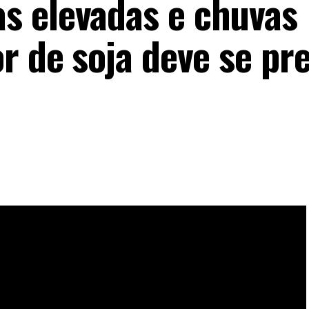
s elevadas e chuvas
r de soja deve se pr
emana nas áreas produtoras de soja no Brasil aponta
cas, o que deve impactar diretamente as operações no
: