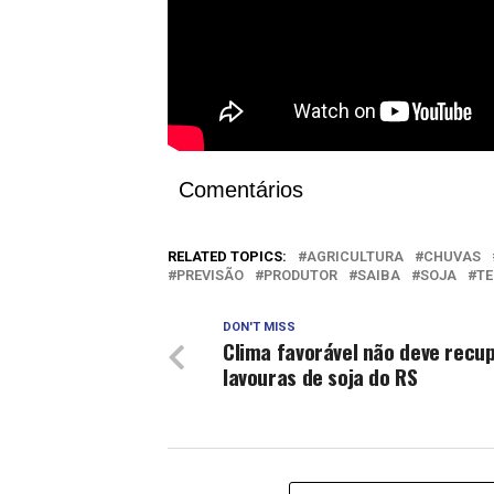
Comentários
RELATED TOPICS:
AGRICULTURA
CHUVAS
PREVISÃO
PRODUTOR
SAIBA
SOJA
T
DON'T MISS
Clima favorável não deve recu
lavouras de soja do RS