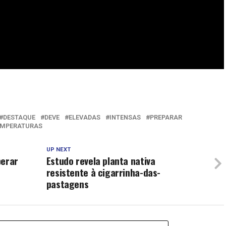
DESTAQUE
DEVE
ELEVADAS
INTENSAS
PREPARAR
EMPERATURAS
UP NEXT
perar
Estudo revela planta nativa
resistente à cigarrinha-das-
pastagens