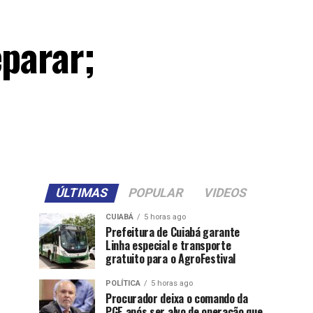
eparar;
ÚLTIMAS
POPULAR
VIDEOS
CUIABÁ
5 horas ago
Prefeitura de Cuiabá garante
Linha especial e transporte
gratuito para o AgroFestival
POLÍTICA
5 horas ago
Procurador deixa o comando da
PGE após ser alvo de operação que