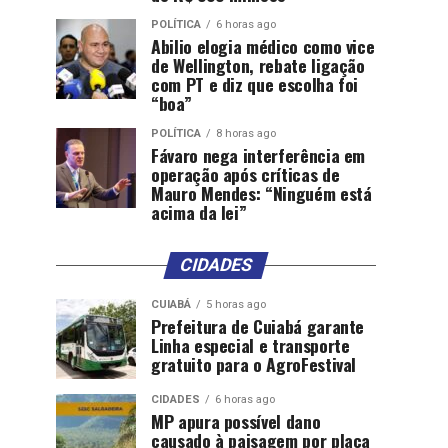
POLÍTICA
6 horas ago
Abilio elogia médico como vice
de Wellington, rebate ligação
com PT e diz que escolha foi
“boa”
POLÍTICA
8 horas ago
Fávaro nega interferência em
operação após críticas de
Mauro Mendes: “Ninguém está
acima da lei”
CIDADES
CUIABÁ
5 horas ago
Prefeitura de Cuiabá garante
Linha especial e transporte
gratuito para o AgroFestival
CIDADES
6 horas ago
MP apura possível dano
causado à paisagem por placa