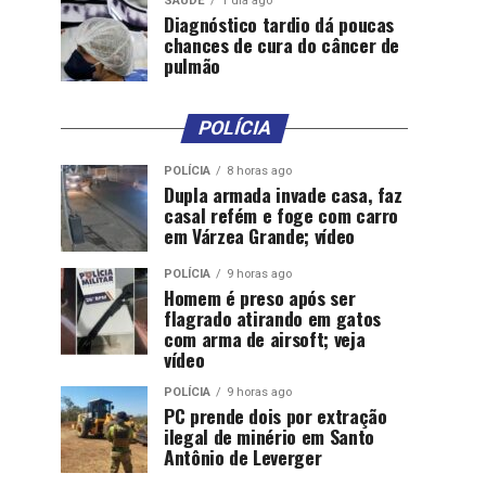
SAÚDE
1 dia ago
Diagnóstico tardio dá poucas
chances de cura do câncer de
pulmão
POLÍCIA
POLÍCIA
8 horas ago
Dupla armada invade casa, faz
casal refém e foge com carro
em Várzea Grande; vídeo
POLÍCIA
9 horas ago
Homem é preso após ser
flagrado atirando em gatos
com arma de airsoft; veja
vídeo
POLÍCIA
9 horas ago
PC prende dois por extração
ilegal de minério em Santo
Antônio de Leverger