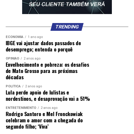
TRENDING
ECONOMIA
1 ano ago
IBGE vai ajustar dados passados de
desemprego; entenda o porquê
OPINIÃO
2 anos ago
Envelhecimento e pobreza: os desafios
de Mato Grosso para as próximas
décadas
POLÍTICA
2 anos ago
Lula perde apoio de lulistas e
nordestinos, e desaprovação vai a 51%
ENTRETENIMENTO
2 anos ago
Rodrigo Santoro e Mel Fronckowiak
celebram o amor com a chegada do
segundo filho; ‘Viva’