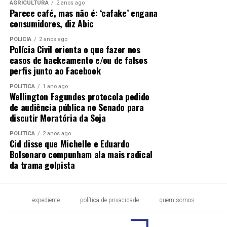
AGRICULTURA
2 anos ago
Parece café, mas não é: ‘cafake’ engana
consumidores, diz Abic
POLÍCIA
2 anos ago
Polícia Civil orienta o que fazer nos
casos de hackeamento e/ou de falsos
perfis junto ao Facebook
POLÍTICA
1 ano ago
Wellington Fagundes protocola pedido
de audiência pública no Senado para
discutir Moratória da Soja
POLÍTICA
2 anos ago
Cid disse que Michelle e Eduardo
Bolsonaro compunham ala mais radical
da trama golpista
expediente
política de privacidade
quem somos