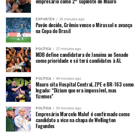
empresário como 2° suplente de Mauro
A PM realizou rondas no local no intuito de localizar os
suspeitos, porém, sem êxito.
ESPORTES
25 minutos ago
Pavón decide, Grêmio vence o Mirassol e avança
na Copa do Brasil
POLÍTICA
27 minutos ago
MDB define candidatura de Janaina ao Senado
Comentários
como prioridade e só terá candidatos à AL
RELATED TOPICS:
AGREDIDO
AMARRADO
BANDIDOS
POLÍTICA
44 minutos ago
COLÍDER
DESTAQUE
DURANTE
IDOSO
POLICIA
POR
Mauro cita Hospital Central, ZPE e BR-163 como
RENDIDO
ROUBO
legado: “Diziam que era impossível, mas
fizemos”
UP NEXT
Bandidos invadem casa de CAC, agridem irmãos e levam
POLÍTICA
59 minutos ago
armas – veja
Empresário Marcelo Maluf é confirmado como
candidato a vice na chapa de Wellington
DON'T MISS
Fagundes
Suspeito de roubo, jovem morre em troca de tiros com a
Rotam em Cuiabá