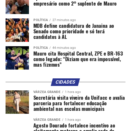
empresário como 2° suplente de Mauro
POLÍTICA
27 minutos ago
MDB define candidatura de Janaina ao
Senado como prioridade e só terá
candidatos à AL
POLÍTICA
44 minutos ago
Mauro cita Hospital Central, ZPE e BR-163
como legado: “Diziam que era impossível,
mas fizemos”
CIDADES
VÁRZEA GRANDE
1 hora ago
Secretária visita viveiro da Unifacc e avalia
parceria para fortalecer educação
ambiental nas escolas municipais
VÁRZEA GRANDE
1 hora ago
Agosto Dourado fortalece incentivo ao
aleitamento materno e amplia rede de