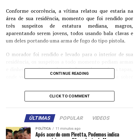
Conforme ocorrência, a vítima relatou que estaria na
área de sua residência, momento que foi rendido por
três suspeitos de estatura mediana, magros,
aparentando serem jovens, todos usando bala clavas e
um deles portando uma arma de fogo do tipo pistola.
O morador foi rendido e levado para o interior de sua
residência, os suspeitos a todo momento pediam armas
e dinheiro, a vítima relata ainda que levou vários tapas,
CONTINUE READING
onde veio ferir sua língua, foi amarrada e ficou sobre
ameaças durante aproximadamente duas horas.
CLICK TO COMMENT
Os assaltantes reviraram sua casa, sendo subtraídos
aproximadamente mil reais, uma correntinha de ouro,
um celular e várias folhas de cheque em branco.
ÚLTIMAS
POPULAR
VIDEOS
Os suspeitos se evadiram pelos fundos da residência em
POLÍTICA
11 minutos ago
uma área de mata tomando rumo ignorado.
Após acordo com Pivetta, Podemos indica