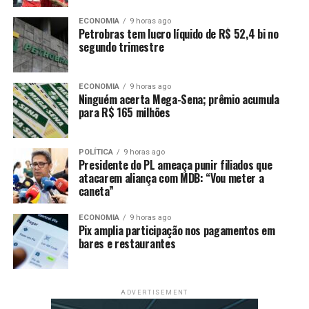
Comentários
ECONOMIA
9 horas ago
Petrobras tem lucro líquido de R$ 52,4 bi no
segundo trimestre
RELATED TOPICS:
ALIMENTAÇÃO
CINCO
DESTAQUE
DICAS
FAZER
MAIS
PARA
SAUDÁVEL
SAÚDE
UMA
ECONOMIA
9 horas ago
UP NEXT
Ninguém acerta Mega-Sena; prêmio acumula
Fatores sociais e ambientais aumentam prematuridade
para R$ 165 milhões
na Região Norte
DON'T MISS
Estudo mostra que Bolsa Família reduziu mortes por
POLÍTICA
9 horas ago
Presidente do PL ameaça punir filiados que
tuberculose
atacarem aliança com MDB: “Vou meter a
caneta”
ECONOMIA
9 horas ago
Pix amplia participação nos pagamentos em
bares e restaurantes
ADVERTISEMENT