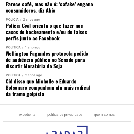
Parece café, mas não é: ‘cafake’ engana
consumidores, diz Abic
POLÍCIA
2 anos ago
Polícia Civil orienta o que fazer nos
casos de hackeamento e/ou de falsos
perfis junto ao Facebook
POLÍTICA
1 ano ago
Wellington Fagundes protocola pedido
de audiência pública no Senado para
discutir Moratória da Soja
POLÍTICA
2 anos ago
Cid disse que Michelle e Eduardo
Bolsonaro compunham ala mais radical
da trama golpista
expediente
política de privacidade
quem somos