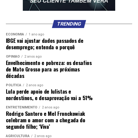
TRENDING
ECONOMIA
1 ano ago
IBGE vai ajustar dados passados de
desemprego; entenda o porquê
OPINIÃO
2 anos ago
Envelhecimento e pobreza: os desafios
de Mato Grosso para as próximas
décadas
POLÍTICA
2 anos ago
Lula perde apoio de lulistas e
nordestinos, e desaprovação vai a 51%
ENTRETENIMENTO
2 anos ago
Rodrigo Santoro e Mel Fronckowiak
celebram o amor com a chegada do
segundo filho; ‘Viva’
AGRICULTURA
2 anos ago