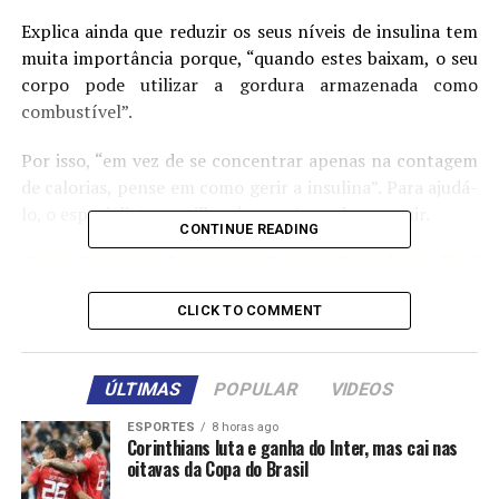
Explica ainda que reduzir os seus níveis de insulina tem
muita importância porque, “quando estes baixam, o seu
corpo pode utilizar a gordura armazenada como
combustível”.
Por isso, “em vez de se concentrar apenas na contagem
de calorias, pense em como gerir a insulina”. Para ajudá-
lo, o especialista partilhou ‘regras’ que deve seguir.
CONTINUE READING
Cinco dicas para fazer uma alimentação mais saudável
em 2025:
CLICK TO COMMENT
Leia Também:
A história dos padrões de beleza: Será que
o seu corpo já foi o “ideal”?
ÚLTIMAS
POPULAR
VIDEOS
ESPORTES
8 horas ago
Corinthians luta e ganha do Inter, mas cai nas
oitavas da Copa do Brasil