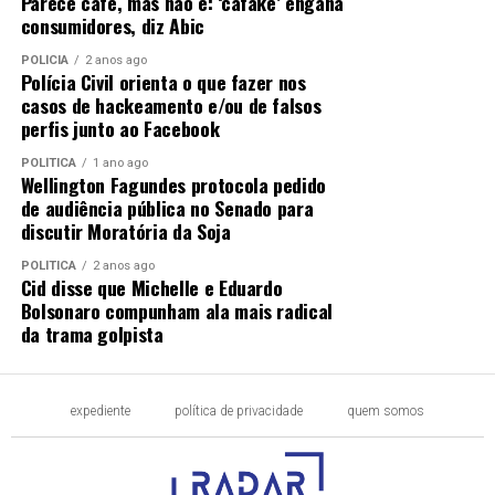
Parece café, mas não é: ‘cafake’ engana
consumidores, diz Abic
POLÍCIA
2 anos ago
Polícia Civil orienta o que fazer nos
casos de hackeamento e/ou de falsos
perfis junto ao Facebook
POLÍTICA
1 ano ago
Wellington Fagundes protocola pedido
de audiência pública no Senado para
discutir Moratória da Soja
POLÍTICA
2 anos ago
Cid disse que Michelle e Eduardo
Bolsonaro compunham ala mais radical
da trama golpista
expediente
política de privacidade
quem somos