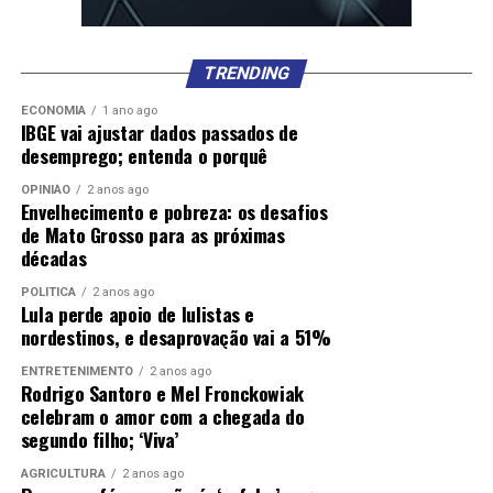
TRENDING
ECONOMIA
1 ano ago
IBGE vai ajustar dados passados de
desemprego; entenda o porquê
OPINIÃO
2 anos ago
Envelhecimento e pobreza: os desafios
de Mato Grosso para as próximas
décadas
POLÍTICA
2 anos ago
Lula perde apoio de lulistas e
nordestinos, e desaprovação vai a 51%
ENTRETENIMENTO
2 anos ago
Rodrigo Santoro e Mel Fronckowiak
celebram o amor com a chegada do
segundo filho; ‘Viva’
AGRICULTURA
2 anos ago