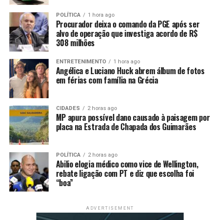
De acordo com o ministro chileno, a
iniciativa é parte
POLÍTICA
1 hora ago
Procurador deixa o comando da PGE após ser
dos esforços para reforçar as relações comerciais
alvo de operação que investiga acordo de R$
entre os dois países
, fortalecendo o comércio de
308 milhões
produtos agropecuários. Ele informou ainda que as
autoridades chilenas seguem negociando a compra
ENTRETENIMENTO
1 hora ago
Angélica e Luciano Huck abrem álbum de fotos
de carne com representantes de outras unidades
em férias com família na Grécia
federativas brasileiras
que atendam às exigências
fitossanitárias impostas pelo Serviço Agrícola e
Pecuário (SAG) do Chile.
CIDADES
2 horas ago
MP apura possível dano causado à paisagem por
placa na Estrada de Chapada dos Guimarães
O
reconhecimento chileno é uma demanda antiga
dos frigoríficos paranaense
s, conforme o secretário
de Comércio e Relações Internacionais do Ministério da
POLÍTICA
2 horas ago
Abilio elogia médico como vice de Wellington,
Agricultura e Pecuária do Brasil, Luis Rua.
rebate ligação com PT e diz que escolha foi
“boa”
“Este é um pleito muito
antigo do estado [Paraná]
ADVERTISEMENT