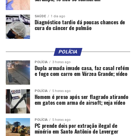
superior ao de 2023, estabeleceu um novo recorde para
o setor, que obteve cerca de US$ 3,03 bilhões com as
SAÚDE
1 dia ago
vendas externas.
Diagnóstico tardio dá poucas chances de
cura do câncer de pulmão
Do volume total de carne suína exportada, o Paraná
respondeu com 185,5 mil toneladas
, ficando atrás
apenas de Santa Catarina (730,7 mil toneladas) e Rio
POLÍCIA
Grande do Sul (289,9 mil toneladas).
POLÍCIA
3 horas ago
Dupla armada invade casa, faz casal refém
Mel chileno
e foge com carro em Várzea Grande; vídeo
Em contrapartida à decisão do Chile, o
Brasil abriu
seu mercado para compra de mel chileno.
POLÍCIA
5 horas ago
Homem é preso após ser flagrado atirando
em gatos com arma de airsoft; veja vídeo
“Há uma grande notícia
para nosso [chileno] setor
POLÍCIA
5 horas ago
apícola. O Brasil decidiu
PC prende dois por extração ilegal de
minério em Santo Antônio de Leverger