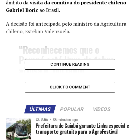
âmbito da
visita da comitiva do presidente chileno
Gabriel Boric
ao Brasil.
A decisão foi antecipada pelo ministro da Agricultura
chileno, Esteban Valenzuela.
“Reconhecemos que o
Paraná está livre de febre
CONTINUE READING
aftosa e, portanto,
poderemos receber carnes
deste estado muito
CLICK TO COMMENT
importante do sul do
Brasil”, anunciou
ÚLTIMAS
POPULAR
VIDEOS
Valenzuela, nas redes
CUIABÁ
58 minutos ago
Prefeitura de Cuiabá garante Linha especial e
sociais.
transporte gratuito para o AgroFestival