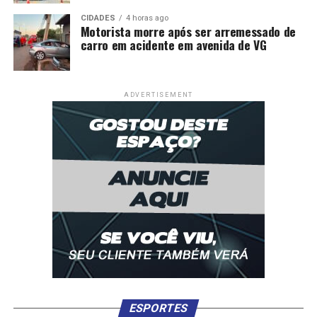
Comentários
CIDADES
4 horas ago
Motorista morre após ser arremessado de
carro em acidente em avenida de VG
RELATED TOPICS:
CARNE
CHILE
IMPORTAR
PARANÁ
PASSARÁ
SUÍNA
UP NEXT
BNDES destina R$ 135 milhões a ações sociais e
ADVERTISEMENT
ambientais em favelas
DON'T MISS
Alckmin defende comércio entre países e
multilateralismo no país
ESPORTES