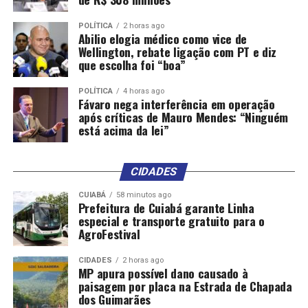
outro patamar, permitindo-o acessar mercados que
pagam mais pelos produtos com essa chancela de
POLÍTICA
2 horas ago
Abilio elogia médico como vice de
qualidade.”
Wellington, rebate ligação com PT e diz
que escolha foi “boa”
Além disso,
em maio de 2024, após o fim da última
campanha nacional de imunização, o
governo
POLÍTICA
4 horas ago
Fávaro nega interferência em operação
brasileiro anunciou que todo o rebanho nacional está
após críticas de Mauro Mendes: “Ninguém
livre da doença
.
está acima da lei”
A autodeclaração nacional é uma etapa necessária para
que a Omsa reconheça o status sanitário de livre de
CIDADES
febre aftosa sem vacinação ao restante do território
CUIABÁ
58 minutos ago
brasileiro.
Prefeitura de Cuiabá garante Linha
especial e transporte gratuito para o
AgroFestival
CIDADES
2 horas ago
Fonte: EBC Economia
MP apura possível dano causado à
paisagem por placa na Estrada de Chapada
dos Guimarães