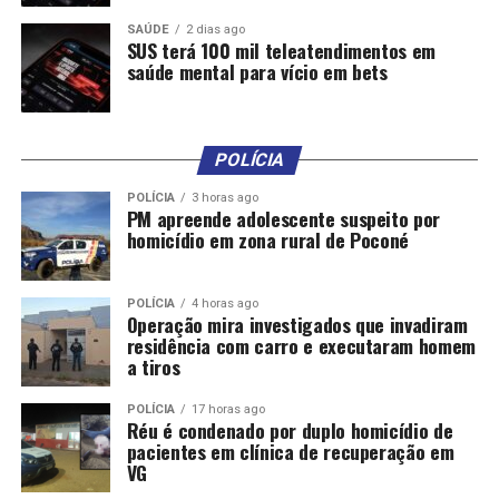
SAÚDE
2 dias ago
DON'T MISS
SUS terá 100 mil teleatendimentos em
Justiça decreta prisão de professor de futebol suspeito
saúde mental para vício em bets
de abusar sexualmente de alunos
POLÍCIA
POLÍCIA
3 horas ago
PM apreende adolescente suspeito por
homicídio em zona rural de Poconé
POLÍCIA
4 horas ago
Operação mira investigados que invadiram
residência com carro e executaram homem
a tiros
POLÍCIA
17 horas ago
Réu é condenado por duplo homicídio de
pacientes em clínica de recuperação em
VG