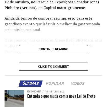
12 de outubro, no Parque de Exposições Senador Jonas
Pinheiro (Acrimat), da Capital mato-grossense.
Ainda dá tempo de comprar seu ingresso para este
grandioso evento que irá unir o melhor da gastronomia
e da música nacional.
Os ingressos para os setores Arena BBQ, BBQ Maturatta
e BBQ Único estão disponíveis na Casa de Festas do
CONTINUE READING
Pantanal Shopping e na Casa de Festas do Salão
Ampliato, no Jardim Petrópolis.
CLICK TO COMMENT
Para quem deseja comprar seus ingressos online, o
endereço é:
https://ingresse.com/bbq-mix/
. Os
bangalôs e camarotes podem ser adquiridos apenas por
ÚLTIMAS
POPULAR
VIDEOS
meio do telefone: (65) 99983-1082.
ECONOMIA
16 minutos ago
Além de um espaço requintado e confortável, quem
Entenda o que muda com a nova Lei do Frete
adquirir os bangalôs ou camarotes terá direito