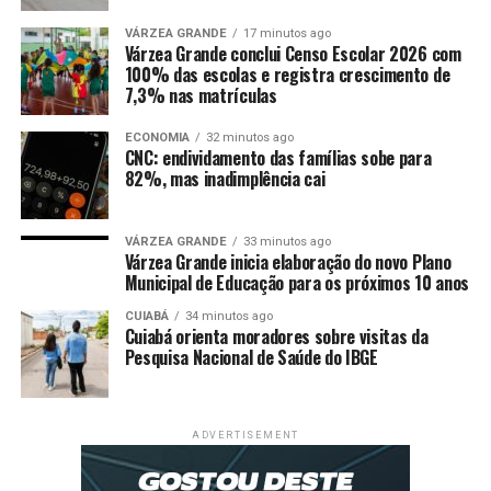
a Open Bar com água, cerveja, energético, refrigerante, vod
e Open Food com
VÁRZEA GRANDE
17 minutos ago
mais de 20 cortes de carnes e acompanhamentos;
Várzea Grande conclui Censo Escolar 2026 com
100% das escolas e registra crescimento de
Serviço de garçom;
7,3% nas matrículas
Praça de alimentação exclusiva coberta. Bem como,
acesso exclusivo ao evento
ECONOMIA
32 minutos ago
CNC: endividamento das famílias sobe para
e ao palco secundário com show exclusivo.
82%, mas inadimplência cai
O festival terá 35 estações de carne de atendimento
rápido, nos quais os participantes do evento vão
VÁRZEA GRANDE
33 minutos ago
saborear cortes como picanha, baby beef, ancho, cupim,
Várzea Grande inicia elaboração do novo Plano
Municipal de Educação para os próximos 10 anos
chorizo, chuck eye roll, tomahawk, fraldinha, costela,
maminha, linguiça toscana, linguiça de costela, ancho
CUIABÁ
34 minutos ago
Cuiabá orienta moradores sobre visitas da
suíno e hambúrguer.
Pesquisa Nacional de Saúde do IBGE
Programação musical
A programação musical do festival irá agradar aos mais
ADVERTISEMENT
ecléticos gostos, com sertanejo, samba e música
eletrônica. Dentre as atrações do evento estão os