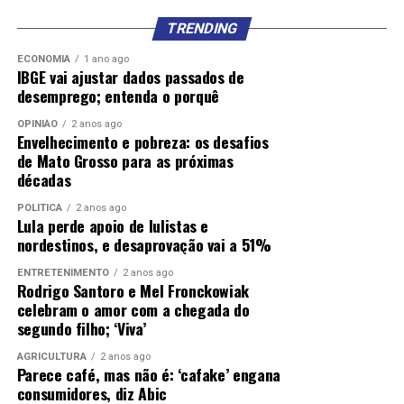
TRENDING
ECONOMIA
1 ano ago
IBGE vai ajustar dados passados de
desemprego; entenda o porquê
OPINIÃO
2 anos ago
Envelhecimento e pobreza: os desafios
de Mato Grosso para as próximas
décadas
POLÍTICA
2 anos ago
Lula perde apoio de lulistas e
nordestinos, e desaprovação vai a 51%
ENTRETENIMENTO
2 anos ago
Rodrigo Santoro e Mel Fronckowiak
celebram o amor com a chegada do
segundo filho; ‘Viva’
AGRICULTURA
2 anos ago
Parece café, mas não é: ‘cafake’ engana
consumidores, diz Abic