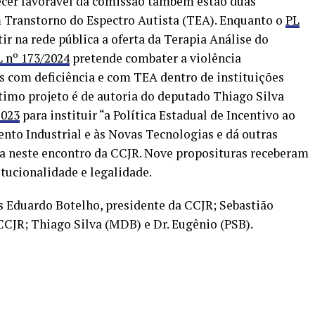
ecer favorável da comissão também estão duas
 Transtorno do Espectro Autista (TEA). Enquanto o
PL
r na rede pública a oferta da Terapia Análise do
L nº 173/2024
pretende combater a violência
s com deficiência e com TEA dentro de instituições
ltimo projeto é de autoria do deputado Thiago Silva
2023
para instituir “a Política Estadual de Incentivo ao
o Industrial e às Novas Tecnologias e dá outras
da neste encontro da CCJR. Nove proposituras receberam
itucionalidade e legalidade.
s Eduardo Botelho, presidente da CCJR; Sebastião
CCJR; Thiago Silva (MDB) e Dr. Eugênio (PSB).