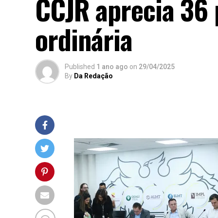
CCJR aprecia 36 
ordinária
Published
1 ano ago
on
29/04/2025
By
Da Redação