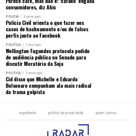
Parece café, mas não é: ‘cafake’ engana
consumidores, diz Abic
POLÍCIA
2 anos ago
Polícia Civil orienta o que fazer nos
casos de hackeamento e/ou de falsos
perfis junto ao Facebook
POLÍTICA
1 ano ago
Wellington Fagundes protocola pedido
de audiência pública no Senado para
discutir Moratória da Soja
POLÍTICA
2 anos ago
Cid disse que Michelle e Eduardo
Bolsonaro compunham ala mais radical
da trama golpista
expediente
política de privacidade
quem somos