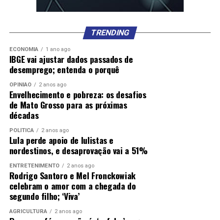
TRENDING
ECONOMIA
1 ano ago
IBGE vai ajustar dados passados de
desemprego; entenda o porquê
OPINIÃO
2 anos ago
Envelhecimento e pobreza: os desafios
de Mato Grosso para as próximas
décadas
POLÍTICA
2 anos ago
Lula perde apoio de lulistas e
nordestinos, e desaprovação vai a 51%
ENTRETENIMENTO
2 anos ago
Rodrigo Santoro e Mel Fronckowiak
celebram o amor com a chegada do
segundo filho; ‘Viva’
AGRICULTURA
2 anos ago