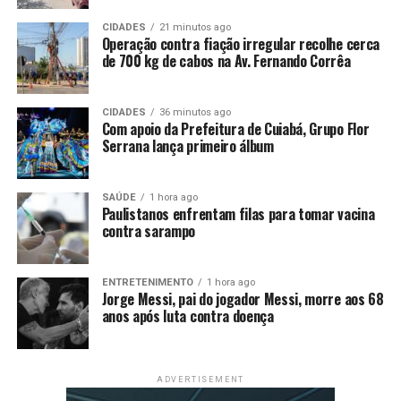
Social
CIDADES
21 minutos ago
Operação contra fiação irregular recolhe cerca
Saúde
de 700 kg de cabos na Av. Fernando Corrêa
Leia mais:
CIDADES
36 minutos ago
Com apoio da Prefeitura de Cuiabá, Grupo Flor
Com informações da
Agência Senado
.
Serrana lança primeiro álbum
SAÚDE
1 hora ago
Paulistanos enfrentam filas para tomar vacina
contra sarampo
Comentários
ENTRETENIMENTO
1 hora ago
Jorge Messi, pai do jogador Messi, morre aos 68
RELATED TOPICS:
ANÁLISE
CAS
DESTAQUE
PARA
anos após luta contra doença
POLITICA
PROJETOS
PRONTOS
SENADO
TEM
UP NEXT
Salles quer desgastar imagem de Bolsonaro, diz Mario
ADVERTISEMENT
Frias