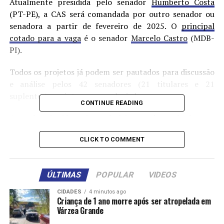
Atualmente presidida pelo senador
Humberto Costa
(PT-PE), a CAS será comandada por outro senador ou
senadora a partir de fevereiro de 2025. O
principal
cotado para a vaga
é o senador
Marcelo Castro
(MDB-
PI).
Todos os projetos já podem ser pautados para discussão
e análise pelos 42 senadores (21 titulares e 21
suplentes) que integram o colegiado.
CONTINUE READING
Ao todo, são 92 projetos de lei, 4 projetos de decreto
legislativo, 3 projetos de lei do Senado, além de 1
CLICK TO COMMENT
projeto de lei complementar e 1 projeto de lei da
Câmara.
ÚLTIMAS
POPULAR
VIDEOS
Leia abaixo os temas, as autorias e as relatorias dos
principais projetos.
CIDADES
4 minutos ago
Criança de 1 ano morre após ser atropelada em
Mercado de trabalho
Várzea Grande