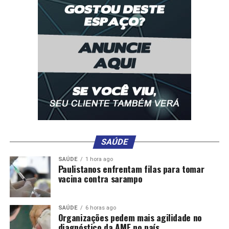
DON'T MISS
PL da Anistia será discutido em reunião de líderes, diz
Motta
SAÚDE
SAÚDE
1 hora ago
Paulistanos enfrentam filas para tomar
vacina contra sarampo
SAÚDE
6 horas ago
Organizações pedem mais agilidade no
diagnóstico da AME no país