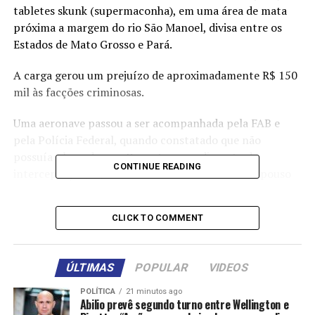
tabletes skunk (supermaconha), em uma área de mata
próxima a margem do rio São Manoel, divisa entre os
Estados de Mato Grosso e Pará.
A carga gerou um prejuízo de aproximadamente R$ 150
mil às facções criminosas.
Uma aeronave passou a ser acompanhada pela FAB e
pela Polícia Federal, quando constatado que não
possuía plano de voo. Durante procedimento de
CONTINUE READING
interceptação, o piloto da aeronave realizou um pouso
forçado em uma área rural na Terra Indígena
Munduruku, no Estado do Pará.
CLICK TO COMMENT
Devido a queda, os suspeitos, de 30 e 32 anos, ambos
bolivianos, apresentavam lesões pelo corpo e foram
ÚLTIMAS
POPULAR
VIDEOS
socorridos por uma equipe do Corpo de Bombeiros até o
Hospital Municipal de Alta Floresta.
POLÍTICA
21 minutos ago
Abilio prevê segundo turno entre Wellington e