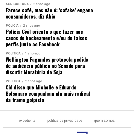
AGRICULTURA
2 anos ago
Parece café, mas não é: ‘cafake’ engana
consumidores, diz Abic
POLÍCIA
2 anos ago
Polícia Civil orienta o que fazer nos
casos de hackeamento e/ou de falsos
perfis junto ao Facebook
POLÍTICA
1 ano ago
Wellington Fagundes protocola pedido
de audiência pública no Senado para
discutir Moratória da Soja
POLÍTICA
2 anos ago
Cid disse que Michelle e Eduardo
Bolsonaro compunham ala mais radical
da trama golpista
expediente
política de privacidade
quem somos