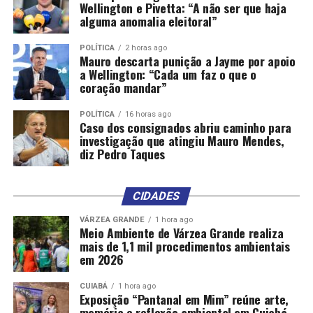
Wellington e Pivetta: “A não ser que haja
alguma anomalia eleitoral”
POLÍTICA
2 horas ago
Mauro descarta punição a Jayme por apoio
a Wellington: “Cada um faz o que o
coração mandar”
POLÍTICA
16 horas ago
Caso dos consignados abriu caminho para
investigação que atingiu Mauro Mendes,
diz Pedro Taques
CIDADES
VÁRZEA GRANDE
1 hora ago
Meio Ambiente de Várzea Grande realiza
mais de 1,1 mil procedimentos ambientais
em 2026
CUIABÁ
1 hora ago
Exposição “Pantanal em Mim” reúne arte,
memória e reflexão ambiental em Cuiabá