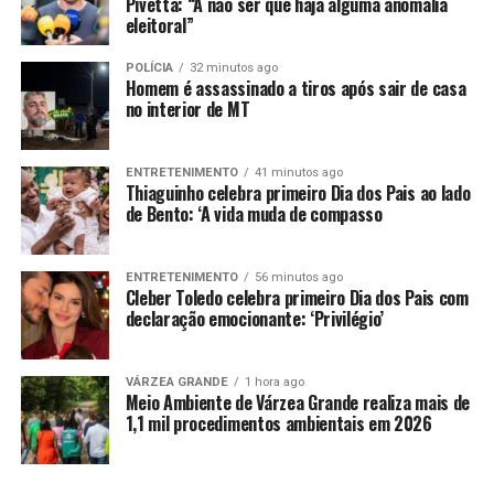
Pivetta: “A não ser que haja alguma anomalia
A droga apreendida foi encaminhada à sede da Polícia
eleitoral”
Federal para registro do boletim de ocorrência.
POLÍCIA
32 minutos ago
Homem é assassinado a tiros após sair de casa
no interior de MT
ENTRETENIMENTO
41 minutos ago
Comentários
Thiaguinho celebra primeiro Dia dos Pais ao lado
de Bento: ‘A vida muda de compasso
RELATED TOPICS:
AVALIADA
AVIÃO
CAIU
CARGA
DESTAQUE
MIL
POLICIA
SUPERMACONHA
ENTRETENIMENTO
56 minutos ago
Cleber Toledo celebra primeiro Dia dos Pais com
UP NEXT
declaração emocionante: ‘Privilégio’
Ex-diretor de presídio de VG é preso por facilitar fuga
de integrante de facção criminosa
VÁRZEA GRANDE
1 hora ago
DON'T MISS
Meio Ambiente de Várzea Grande realiza mais de
Polícia Militar prende mulher suspeita de abandonar
1,1 mil procedimentos ambientais em 2026
filha recém-nascida em sacola