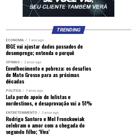
TRENDING
ECONOMIA
1 ano ago
IBGE vai ajustar dados passados de
desemprego; entenda o porquê
OPINIÃO
2 anos ago
Envelhecimento e pobreza: os desafios
de Mato Grosso para as próximas
décadas
POLÍTICA
2 anos ago
Lula perde apoio de lulistas e
nordestinos, e desaprovação vai a 51%
ENTRETENIMENTO
2 anos ago
Rodrigo Santoro e Mel Fronckowiak
celebram o amor com a chegada do
segundo filho; ‘Viva’