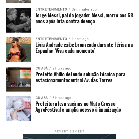
ser aplicada em dose única nas mulheres grávidas,
ENTRETENIMENTO
39 minutos ago
durante o segundo ou terceiro trimestre da gestação. Ou
Jorge Messi, pai do jogador Messi, morre aos 68
seja, não é aplicada diretamente nas crianças.
anos após luta contra doença
Já o anticorpo monoclonal nirsevimabe, da Sanofi, é
indicado para proteger bebês prematuros e crianças até
ENTRETENIMENTO
1 hora ago
2 anos nascidas com comorbidades.
Lívia Andrade exibe bronzeado durante férias na
Os resultados dos estudos apresentados pelas
Espanha: ‘Viva cada momento’
farmacêuticas mostram que a vacina para gestantes
pode prevenir aproximadamente 28 mil internações
CUIABÁ
2 horas ago
anuais. Estima-se que a estratégia combinada protegerá
Prefeito Abilio defende solução técnica para
cerca de 2 milhões de bebês nos primeiros meses de vida,
estacionamentocentral Av. das Torres
idade mais vulnerável a complicações pelo VSR.
Siga a editoria de e fique por dentro de tudo sobre o
CUIABÁ
3 horas ago
assunto!
Prefeitura leva vacinas ao Mato Grosso
AgroFestival e amplia acesso à imunização
ADVERTISEMENT