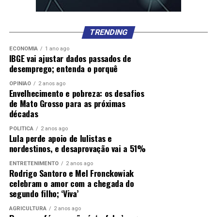
TRENDING
ECONOMIA
1 ano ago
IBGE vai ajustar dados passados de
desemprego; entenda o porquê
OPINIÃO
2 anos ago
Envelhecimento e pobreza: os desafios
de Mato Grosso para as próximas
décadas
POLÍTICA
2 anos ago
Lula perde apoio de lulistas e
nordestinos, e desaprovação vai a 51%
ENTRETENIMENTO
2 anos ago
Rodrigo Santoro e Mel Fronckowiak
celebram o amor com a chegada do
segundo filho; ‘Viva’
AGRICULTURA
2 anos ago