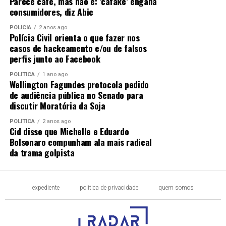
Parece café, mas não é: ‘cafake’ engana
consumidores, diz Abic
POLÍCIA
2 anos ago
Polícia Civil orienta o que fazer nos
casos de hackeamento e/ou de falsos
perfis junto ao Facebook
POLÍTICA
1 ano ago
Wellington Fagundes protocola pedido
de audiência pública no Senado para
discutir Moratória da Soja
POLÍTICA
2 anos ago
Cid disse que Michelle e Eduardo
Bolsonaro compunham ala mais radical
da trama golpista
expediente
política de privacidade
quem somos