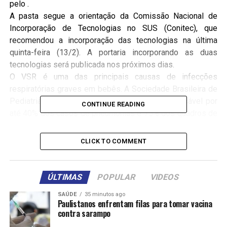
pelo .
A pasta segue a orientação da Comissão Nacional de
Incorporação de Tecnologias no SUS (Conitec), que
recomendou a incorporação das tecnologias na última
quinta-feira (13/2). A portaria incorporando as duas
tecnologias será publicada nos próximos dias.
O VSR é uma das principais causas de infecções
respiratórias graves em bebês. A Sociedade Brasileira de
Pediatria (SBP) estima que o vírus seja responsável por
CONTINUE READING
até 40% dos casos de pneumonias e 75% dos quadros de
bronquiolite nas crianças de até 2 anos de idade.
“A bronquiolite pode não só levar a criança à UTI, mas
CLICK TO COMMENT
também deixar sequelas, como ser um adulto asmático no
futuro”, aponta a diretora da Sociedade Brasileira de
Imunizações (SBIm), Isabella Ballalai.
ÚLTIMAS
POPULAR
VIDEOS
Novas tecnologias na proteção do VSR
SAÚDE
35 minutos ago
Paulistanos enfrentam filas para tomar vacina
A, foi aprovada pela Agência Nacional de Vigilância
contra sarampo
Sanitária (Anvisa) em abril de 2024. Ela é indicada para