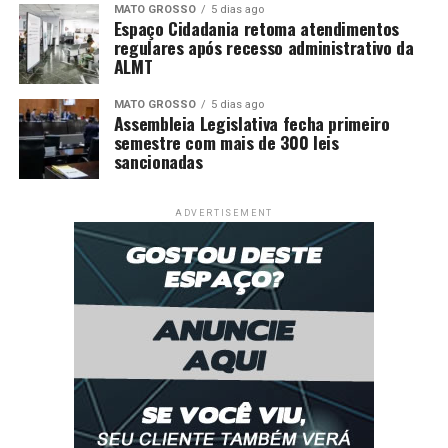
MATO GROSSO
5 dias ago
Contas externas têm saldo negativo de US$ 2,2 bilhões
Espaço Cidadania retoma atendimentos
em março
regulares após recesso administrativo da
ALMT
DON'T MISS
Mercado financeiro reduz previsão da inflação para
MATO GROSSO
5 dias ago
5,55%
Assembleia Legislativa fecha primeiro
semestre com mais de 300 leis
sancionadas
ADVERTISEMENT