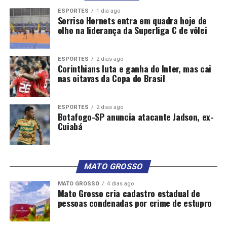
abertos os canais de comércio com os três grandes
ESPORTES
1 dia ago
blocos mundiais – Estados Unidos, China e Europa –
Sorriso Hornets entra em quadra hoje de
mas sem deixar o multilateralismo de lado.
“De 2023
olho na liderança da Superliga C de vôlei
para cá, nós nos reunimos não apenas com os três
blocos, mas com diversos chefes de Estado em busca de
ESPORTES
2 dias ago
fortalecer o multilateralismo”, falou. “O Brasil é uma
Corinthians luta e ganha do Inter, mas cai
economia grande demais para ser satélite de outra”,
nas oitavas da Copa do Brasil
reforçou.
ESPORTES
2 dias ago
Botafogo-SP anuncia atacante Jadson, ex-
Cuiabá
Fonte: EBC Economia
MATO GROSSO
Comentários
MATO GROSSO
4 dias ago
Mato Grosso cria cadastro estadual de
RELATED TOPICS:
BRASIL
DIZ
HADDAD
NOVA
pessoas condenadas por crime de estupro
REFORMA
SITUAÇÃO
TRIBUTÁRIA
VAI
VIVER
UP NEXT