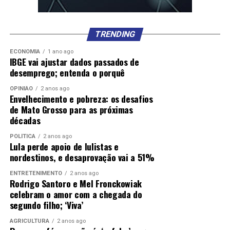
TRENDING
ECONOMIA
1 ano ago
IBGE vai ajustar dados passados de
desemprego; entenda o porquê
OPINIÃO
2 anos ago
Envelhecimento e pobreza: os desafios
de Mato Grosso para as próximas
décadas
POLÍTICA
2 anos ago
Lula perde apoio de lulistas e
nordestinos, e desaprovação vai a 51%
ENTRETENIMENTO
2 anos ago
Rodrigo Santoro e Mel Fronckowiak
celebram o amor com a chegada do
segundo filho; ‘Viva’
AGRICULTURA
2 anos ago