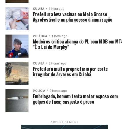
produtivo”, disse.
CUIABÁ
1 hora ago
Prefeitura leva vacinas ao Mato Grosso
Segundo o ministro, o governo já está trabalhando
AgroFestival e amplia acesso à imunização
em um sistema que deve entrar no ar a partir do dia
1º de janeiro do próximo ano e que irá facilitar e
POLÍTICA
1 hora ago
simplificar o processo de tributação no país.
“Acho
Medeiros critica aliança do PL com MDB em MT:
“É a Lei de Murphy”
que nós estamos preparados para não dar um salto
apenas legislativo. Eu acho que nós vamos dar um salto
de TI [tecnologia da informação] no Brasil, como poucos
CUIABÁ
2 horas ago
países têm condição de fazer.”
Prefeitura multa proprietário por corte
irregular de árvores em Cuiabá
“Acredito que vamos ver
isso acontecer no sistema
POLÍCIA
2 horas ago
Embriagado, homem tenta matar esposa com
tributário. Vai ser tudo
golpes de faca; suspeito é preso
digital, não vai ter papel.
Você vai conseguir fazer o
ADVERTISEMENT