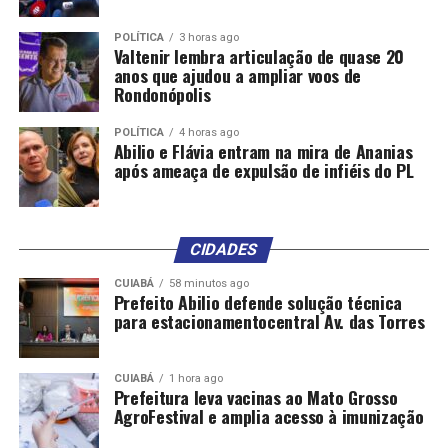
que aguardar um pouquinho. Quando a incerteza é
tamanha, você vai ter que ter alguma prudência, embora
POLÍTICA
3 horas ago
Valtenir lembra articulação de quase 20
as conversas estejam acontecendo a todo vapor”.
anos que ajudou a ampliar voos de
Rondonópolis
Segundo ele, a situação de incerteza econômica no
mundo dificulta o planejamento do governo, mas
POLÍTICA
4 horas ago
Abilio e Flávia entram na mira de Ananias
destacou que a habilidade diplomática do
após ameaça de expulsão de infiéis do PL
presidente Luiz Inácio Lula da Silva é um trunfo
para o país.
“O presidente tem um
CIDADES
muita autoridade junto aos
CUIABÁ
58 minutos ago
Prefeito Abilio defende solução técnica
BRICs e muita autoridade
para estacionamentocentral Av. das Torres
junto ao G20. Ele tem uma
boa interlocução com
CUIABÁ
1 hora ago
Prefeitura leva vacinas ao Mato Grosso
líderes europeus.
AgroFestival e amplia acesso à imunização