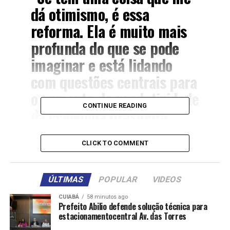
dá otimismo, é essa
reforma. Ela é muito mais
profunda do que se pode
imaginar e está lidando
com questões centrais para
o aumento da produtividade
CONTINUE READING
da economia brasileira.
Porque a disputa, a partir
dessa reforma, não se dará
CLICK TO COMMENT
entre as empresas por
quem tem o melhor
ÚLTIMAS
POPULAR
VIDEOS
planejamento tributário,
CUIABÁ
58 minutos ago
Prefeito Abilio defende solução técnica para
mas de quem é mais
estacionamentocentral Av. das Torres