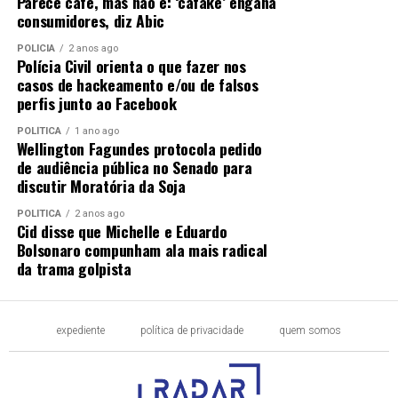
Parece café, mas não é: ‘cafake’ engana
consumidores, diz Abic
POLÍCIA
2 anos ago
Polícia Civil orienta o que fazer nos
casos de hackeamento e/ou de falsos
perfis junto ao Facebook
POLÍTICA
1 ano ago
Wellington Fagundes protocola pedido
de audiência pública no Senado para
discutir Moratória da Soja
POLÍTICA
2 anos ago
Cid disse que Michelle e Eduardo
Bolsonaro compunham ala mais radical
da trama golpista
expediente
política de privacidade
quem somos