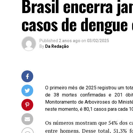
Brasil encerra j
casos de dengue 
Published
2 anos ago
on
03/02/2025
By
Da Redação
O primeiro mês de 2025 registrou um tot
de 38 mortes confirmadas e 201 óbi
Monitoramento de Arboviroses do Ministér
neste momento, é 80,1 casos para cada 10
Os números mostram que 54% dos cas
entre homens. Desse total, 51,3% f