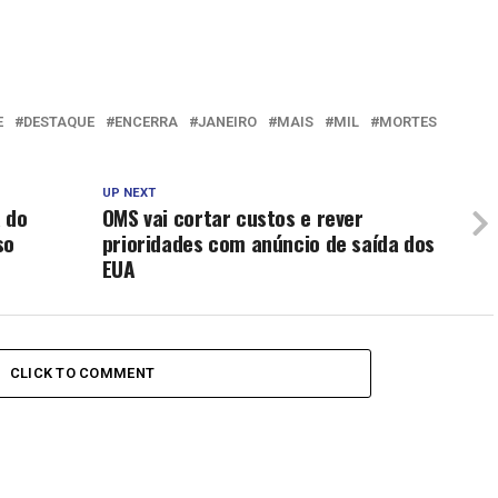
E
DESTAQUE
ENCERRA
JANEIRO
MAIS
MIL
MORTES
UP NEXT
 do
OMS vai cortar custos e rever
so
prioridades com anúncio de saída dos
EUA
CLICK TO COMMENT