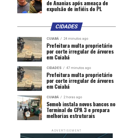
de Ananias após ameaça de
expulsão de infiéis do PL
CIDADES
CUIABÁ
24 minutos ago
Prefeitura multa proprietário
por corte irregular de árvores
em Cuiabá
CIDADES
47 minutos ago
Prefeitura multa proprietário
por corte irregular de árvores
em Cuiabá
CUIABÁ
2 horas ago
Semob instala novos bancos no
Terminal do CPA 3 e prepara
melhorias estruturais
ADVERTISEMENT