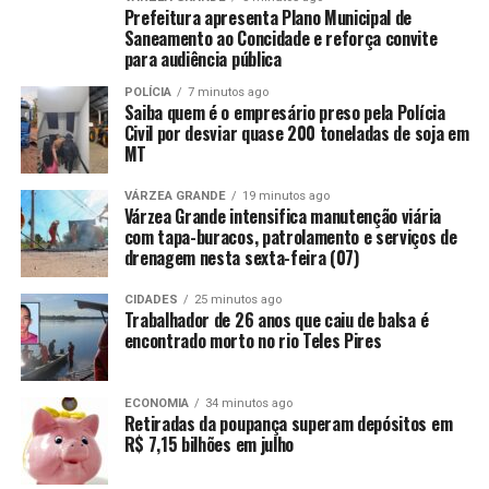
Minas Gerais
Prefeitura apresenta Plano Municipal de
Saneamento ao Concidade e reforça convite
DON'T MISS
para audiência pública
Lula diz que governo não vai interferir em nova gestão
do BC
POLÍCIA
7 minutos ago
Saiba quem é o empresário preso pela Polícia
Civil por desviar quase 200 toneladas de soja em
MT
VÁRZEA GRANDE
19 minutos ago
Várzea Grande intensifica manutenção viária
com tapa-buracos, patrolamento e serviços de
drenagem nesta sexta-feira (07)
CIDADES
25 minutos ago
Trabalhador de 26 anos que caiu de balsa é
encontrado morto no rio Teles Pires
ECONOMIA
34 minutos ago
Retiradas da poupança superam depósitos em
R$ 7,15 bilhões em julho