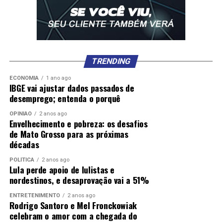
TRENDING
ECONOMIA
1 ano ago
IBGE vai ajustar dados passados de
desemprego; entenda o porquê
OPINIÃO
2 anos ago
Envelhecimento e pobreza: os desafios
de Mato Grosso para as próximas
décadas
POLÍTICA
2 anos ago
Lula perde apoio de lulistas e
nordestinos, e desaprovação vai a 51%
ENTRETENIMENTO
2 anos ago
Rodrigo Santoro e Mel Fronckowiak
celebram o amor com a chegada do