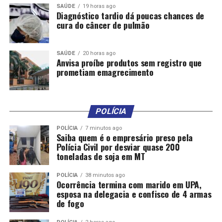
SAÚDE
19 horas ago
Diagnóstico tardio dá poucas chances de
cura do câncer de pulmão
SAÚDE
20 horas ago
Anvisa proíbe produtos sem registro que
prometiam emagrecimento
POLÍCIA
POLÍCIA
7 minutos ago
Saiba quem é o empresário preso pela
Polícia Civil por desviar quase 200
toneladas de soja em MT
POLÍCIA
38 minutos ago
Ocorrência termina com marido em UPA,
esposa na delegacia e confisco de 4 armas
de fogo