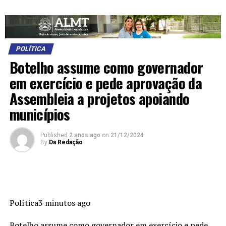
POLÍTICA
Botelho assume como governador
em exercício e pede aprovação da
Assembleia a projetos apoiando
municípios
Published
2 anos ago
on
21/12/2024
By
Da Redação
Política3 minutos ago
Botelho assume como governador em exercício e pede