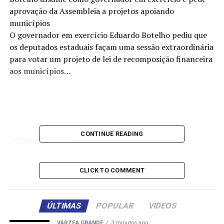
aprovação da Assembleia a projetos apoiando
municípios
O governador em exercício Eduardo Botelho pediu que
os deputados estaduais façam uma sessão extraordinária
para votar um projeto de lei de recomposição financeira
aos municípios…
CONTINUE READING
Comentários
CLICK TO COMMENT
RELATED TOPICS:
APOIANDO
APROVAÇÃO
ASSEMBLEIA
ASSUME
BOTELHO
COMO
DESTAQUE
EXERCÍCIO
GOVERNADOR
MUNICÍPIOS
PEDE
POLITICA
PROJETOS
ÚLTIMAS
POPULAR
VIDEOS
UP NEXT
Lula lamenta mortes ocorridas durante acidente em
VÁRZEA GRANDE
3 minutos ago