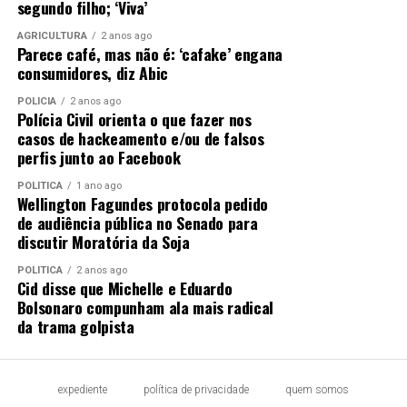
segundo filho; ‘Viva’
AGRICULTURA
2 anos ago
Parece café, mas não é: ‘cafake’ engana
consumidores, diz Abic
POLÍCIA
2 anos ago
Polícia Civil orienta o que fazer nos
casos de hackeamento e/ou de falsos
perfis junto ao Facebook
POLÍTICA
1 ano ago
Wellington Fagundes protocola pedido
de audiência pública no Senado para
discutir Moratória da Soja
POLÍTICA
2 anos ago
Cid disse que Michelle e Eduardo
Bolsonaro compunham ala mais radical
da trama golpista
expediente
política de privacidade
quem somos