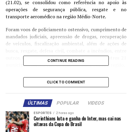
(21.02), se consolidou como referência no apoio às
operações de segurança pública, resgate e no
transporte aeromédico na região Médio-Norte.
Foram voos de policiamento ostensivo, cumprimento de
mandados judiciais, apreensão de drogas, recuperação
de veículos, fiscalização ambiental, além de ações de
busca, resgate, defesa civil, combate a incêndios, entre
outros. O Ciopaer de Sorriso atende também outros 21
CONTINUE READING
municípios em seu raio de ação imediata e toda a região.
A base descentralizada conta com 20 profissionais,
CLICK TO COMMENT
entre policiais militares e civis e bombeiros militares.
Esses servidores atuam como pilotos, tripulantes ou
plantonistas, sendo empregados de forma ininterrupta
ÚLTIMAS
POPULAR
VIDEOS
para garantir a segurança e o atendimento à população.
ESPORTES
2 horas ago
Corinthians luta e ganha do Inter, mas cai nas
A base conta com um helicóptero AS50, conhecido
oitavas da Copa do Brasil
popularmente como “Esquilo”, e um avião de combate