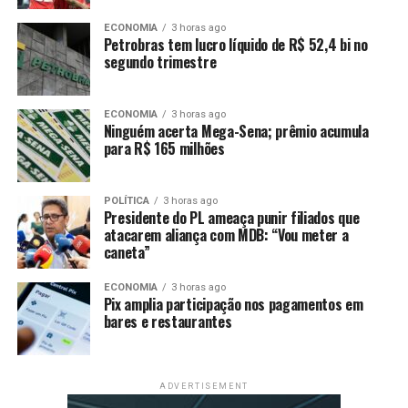
aos incêndios, o AT-802F Air Tractor. Essas aeronaves
prestam apoio às operações da Polícia Militar, Polícia
ECONOMIA
3 horas ago
Petrobras tem lucro líquido de R$ 52,4 bi no
Civil e Corpo de Bombeiros Militar, auxiliando no
segundo trimestre
cumprimento de suas atribuições legais.
Além disso, também prestam suporte direto às ações
ECONOMIA
3 horas ago
Ninguém acerta Mega-Sena; prêmio acumula
das Forças Armadas, Polícia Federal, Polícia Rodoviária
para R$ 165 milhões
Federal, Serviço de Atendimento Móvel de Urgência
(Samu), Secretaria de Estado de Meio Ambiente (Sema) e
Grupo Especial de Fronteira (Gefron).
POLÍTICA
3 horas ago
Presidente do PL ameaça punir filiados que
atacarem aliança com MDB: “Vou meter a
A base do Ciopaer em Sorriso também desenvolve um
caneta”
trabalho de aproximação com a comunidade,
especialmente com crianças e jovens. A unidade recebe
ECONOMIA
3 horas ago
alunos da rede pública e particular de ensino, além de
Pix amplia participação nos pagamentos em
bares e restaurantes
participantes de projetos sociais da região, promovendo
uma interação educativa e aproximando a sociedade das
forças de segurança.
ADVERTISEMENT