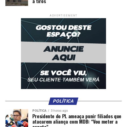
a tiros
RELATED TOPICS:
APOIO
ÀS
BASE
CIOPAER
DESTAQUE
MATOGROSSO
OPERAÇÕES
REFERÊNCIA
SORRISO
ADVERTISEMENT
UP NEXT
Pesquisa de servidor da Politec é destaque em revista
internacional
DON'T MISS
Base do Ciopaer em Sorriso é referência no apoio às
operações, resgate e transporte aeromédico
POLÍTICA
POLÍTICA
3 horas ago
Presidente do PL ameaça punir filiados que
atacarem aliança com MDB: “Vou meter a
caneta”