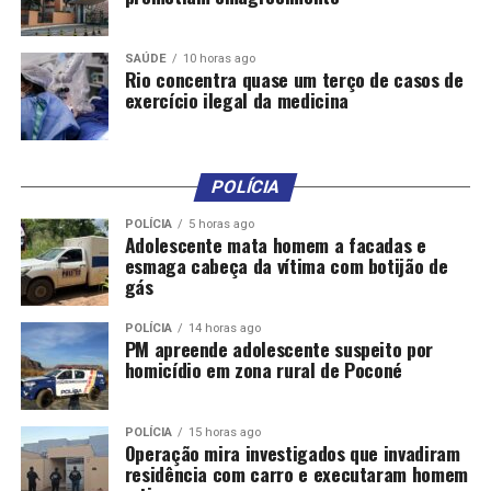
2018 foi criada a base avançada de Sorriso, atuando de
forma estratégica no atendimento a diversas regiões de
Mato Grosso.
SAÚDE
10 horas ago
Rio concentra quase um terço de casos de
exercício ilegal da medicina
“Todas essas missões só são possíveis graças aos
investimentos do Governo do Estado, que, por meio da
Secretaria de Segurança Pública, viabiliza a evolução
constante das unidades do Ciopaer, fortalecendo e
POLÍCIA
acreditando cada vez mais no potencial das operações
POLÍCIA
5 horas ago
aéreas em Mato Grosso”, ressalta.
Adolescente mata homem a facadas e
esmaga cabeça da vítima com botijão de
gás
POLÍCIA
14 horas ago
PM apreende adolescente suspeito por
homicídio em zona rural de Poconé
Comentários
POLÍCIA
15 horas ago
Operação mira investigados que invadiram
residência com carro e executaram homem