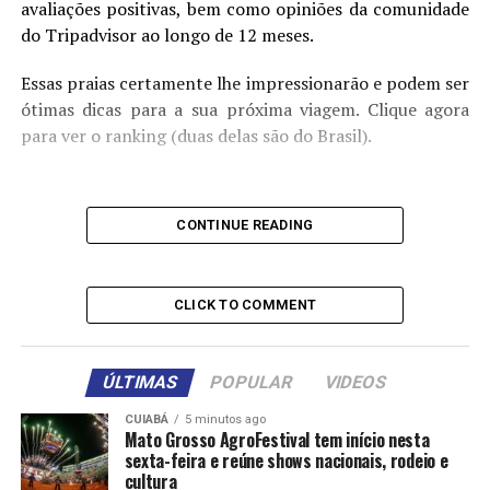
avaliações positivas, bem como opiniões da comunidade
do Tripadvisor ao longo de 12 meses.
Essas praias certamente lhe impressionarão e podem ser
ótimas dicas para a sua próxima viagem. Clique agora
para ver o ranking (duas delas são do Brasil).
CONTINUE READING
CLICK TO COMMENT
Comentários
ÚLTIMAS
POPULAR
VIDEOS
RELATED TOPICS:
BRASIL
DESTAQUE
DUAS
MELHORES
PRAIAS
SÃO
CUIABÁ
SAÚDE
5 minutos ago
Mato Grosso AgroFestival tem início nesta
sexta-feira e reúne shows nacionais, rodeio e
UP NEXT
cultura
Termogênicos para emagrecer rápido: veja 4