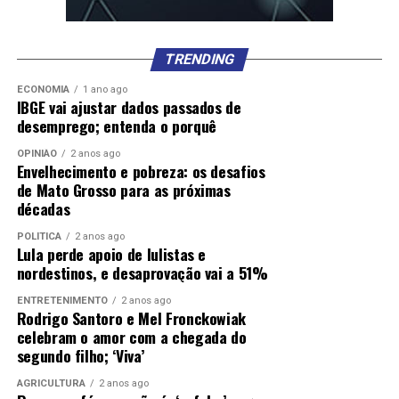
TRENDING
ECONOMIA
1 ano ago
IBGE vai ajustar dados passados de
desemprego; entenda o porquê
OPINIÃO
2 anos ago
Envelhecimento e pobreza: os desafios
de Mato Grosso para as próximas
décadas
POLÍTICA
2 anos ago
Lula perde apoio de lulistas e
nordestinos, e desaprovação vai a 51%
ENTRETENIMENTO
2 anos ago
Rodrigo Santoro e Mel Fronckowiak
celebram o amor com a chegada do
segundo filho; ‘Viva’
AGRICULTURA
2 anos ago