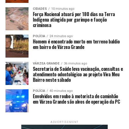
alternativas que funcionam
CIDADES
10 minutos ago
Força Nacional atuará por 180 dias na Terra
DON'T MISS
Conheça alimentos do dia a dia que podem aumentar a
Indígena atingida por garimpo e facção
sua longevidade
criminosa
POLÍCIA
24 minutos ago
Homem é encontrado morto em terreno baldio
em bairro de Várzea Grande
VÁRZEA GRANDE
36 minutos ago
Secretaria de Saúde leva vacinação, consultas e
atendimento odontológico ao projeto Viva Meu
Bairro neste sábado
POLÍCIA
40 minutos ago
Envolvidos em roubo à motorista de caminhão
em Várzea Grande são alvos de operação da PC
ADVERTISEMENT