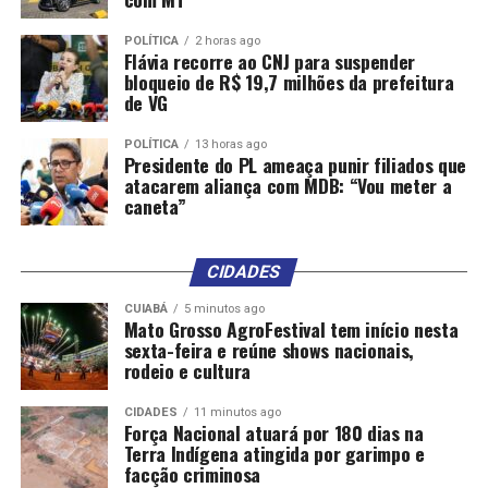
POLÍTICA
2 horas ago
Flávia recorre ao CNJ para suspender
bloqueio de R$ 19,7 milhões da prefeitura
de VG
POLÍTICA
13 horas ago
Presidente do PL ameaça punir filiados que
atacarem aliança com MDB: “Vou meter a
caneta”
CIDADES
CUIABÁ
5 minutos ago
Mato Grosso AgroFestival tem início nesta
sexta-feira e reúne shows nacionais,
rodeio e cultura
CIDADES
11 minutos ago
Força Nacional atuará por 180 dias na
Terra Indígena atingida por garimpo e
facção criminosa