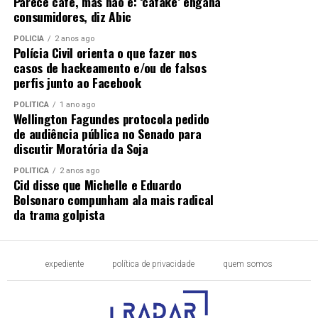
Parece café, mas não é: ‘cafake’ engana
consumidores, diz Abic
POLÍCIA
2 anos ago
Polícia Civil orienta o que fazer nos
casos de hackeamento e/ou de falsos
perfis junto ao Facebook
POLÍTICA
1 ano ago
Wellington Fagundes protocola pedido
de audiência pública no Senado para
discutir Moratória da Soja
POLÍTICA
2 anos ago
Cid disse que Michelle e Eduardo
Bolsonaro compunham ala mais radical
da trama golpista
expediente
política de privacidade
quem somos