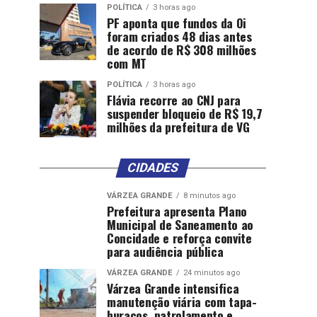
POLÍTICA
3 horas ago
PF aponta que fundos da Oi
foram criados 48 dias antes
de acordo de R$ 308 milhões
com MT
POLÍTICA
3 horas ago
Flávia recorre ao CNJ para
suspender bloqueio de R$ 19,7
milhões da prefeitura de VG
CIDADES
VÁRZEA GRANDE
8 minutos ago
Prefeitura apresenta Plano
Municipal de Saneamento ao
Concidade e reforça convite
para audiência pública
VÁRZEA GRANDE
24 minutos ago
Várzea Grande intensifica
manutenção viária com tapa-
buracos, patrolamento e