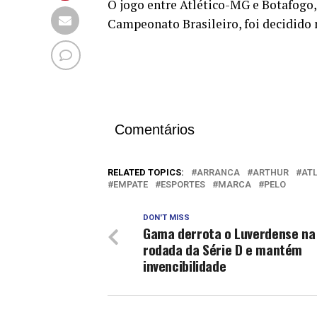
O jogo entre Atlético-MG e Botafogo,
Campeonato Brasileiro, foi decidido
Comentários
RELATED TOPICS:
ARRANCA
ARTHUR
AT
EMPATE
ESPORTES
MARCA
PELO
DON'T MISS
Gama derrota o Luverdense na
rodada da Série D e mantém
invencibilidade