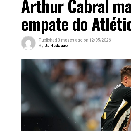
Arthur Cabral ma
empate do Atléti
Published
3 meses ago
on
12/05/2026
By
Da Redação