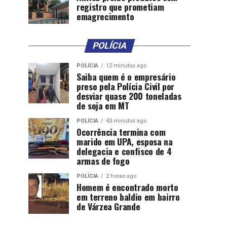
registro que prometiam
emagrecimento
POLÍCIA
POLÍCIA
12 minutos ago
Saiba quem é o empresário
preso pela Polícia Civil por
desviar quase 200 toneladas
de soja em MT
POLÍCIA
43 minutos ago
Ocorrência termina com
marido em UPA, esposa na
delegacia e confisco de 4
armas de fogo
POLÍCIA
2 horas ago
Homem é encontrado morto
em terreno baldio em bairro
de Várzea Grande