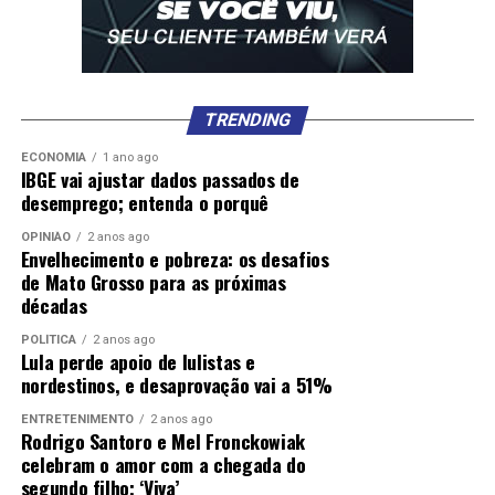
TRENDING
ECONOMIA
1 ano ago
IBGE vai ajustar dados passados de
desemprego; entenda o porquê
OPINIÃO
2 anos ago
Envelhecimento e pobreza: os desafios
de Mato Grosso para as próximas
décadas
POLÍTICA
2 anos ago
Lula perde apoio de lulistas e
nordestinos, e desaprovação vai a 51%
ENTRETENIMENTO
2 anos ago
Rodrigo Santoro e Mel Fronckowiak
celebram o amor com a chegada do
segundo filho; ‘Viva’