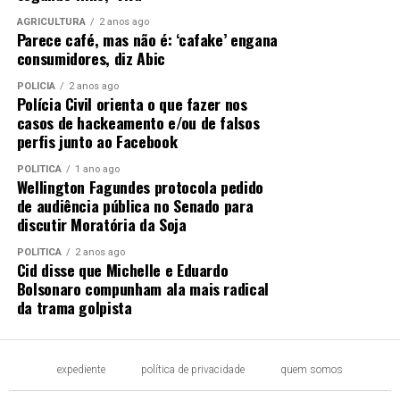
AGRICULTURA
2 anos ago
Parece café, mas não é: ‘cafake’ engana
consumidores, diz Abic
POLÍCIA
2 anos ago
Polícia Civil orienta o que fazer nos
casos de hackeamento e/ou de falsos
perfis junto ao Facebook
POLÍTICA
1 ano ago
Wellington Fagundes protocola pedido
de audiência pública no Senado para
discutir Moratória da Soja
POLÍTICA
2 anos ago
Cid disse que Michelle e Eduardo
Bolsonaro compunham ala mais radical
da trama golpista
expediente
política de privacidade
quem somos