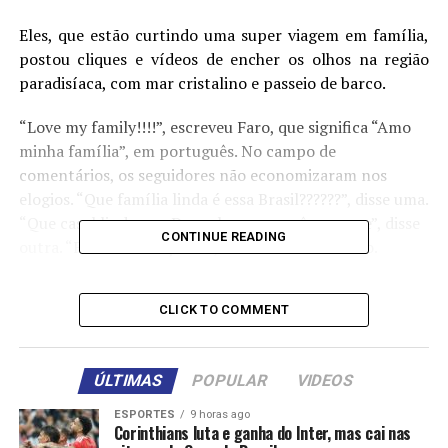
Eles, que estão curtindo uma super viagem em família,
postou cliques e vídeos de encher os olhos na região
paradisíaca, com mar cristalino e passeio de barco.
“Love my family!!!!”, escreveu Faro, que significa “Amo
minha família”, em português. No campo de
comentários, os seguidores não economizaram nos
elogios. “Que família linda é essa Brasil??????”, disse uma.
“Que casal lindo que Deus abençoe vocês sempre”, disse
CONTINUE READING
outra. “Família abençoada”, declarou um terceiro.
Confira abaixo:
CLICK TO COMMENT
ÚLTIMAS
POPULAR
VIDEOS
Fonte: TOP FAMOSOS
ESPORTES
9 horas ago
Corinthians luta e ganha do Inter, mas cai nas