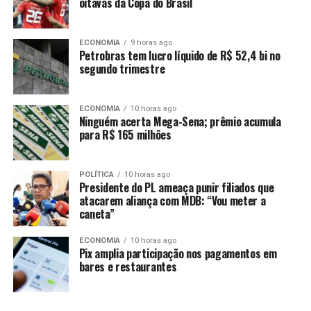
oitavas da Copa do Brasil
Comentários
ECONOMIA
9 horas ago
Petrobras tem lucro líquido de R$ 52,4 bi no
RELATED TOPICS:
APÓS
CURTEM
FAMILY
FARO
segundo trimestre
FILHAS
FRANCESA
ILHA
ITÁLIA
LOVE
VERA
VIEL
UP NEXT
ECONOMIA
10 horas ago
Pela primeira vez, Sérgio Mallandro curte arraiá com a
Ninguém acerta Mega-Sena; prêmio acumula
neta: ‘Eu nunca tinha ido’
para R$ 165 milhões
DON'T MISS
Em dia de praia, Thalita Zampirolli exibe tanquinho e
POLÍTICA
10 horas ago
bumbum turbinado: ‘EUA’
Presidente do PL ameaça punir filiados que
atacarem aliança com MDB: “Vou meter a
caneta”
ECONOMIA
10 horas ago
Pix amplia participação nos pagamentos em
bares e restaurantes