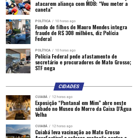
atacarem aliança com MDB: “Vou meter a
caneta”
POLÍTICA
10 horas ago
Fundo de filhos de Mauro Mendes integra
fraude de R$ 308 milhões, diz Polícia
Federal
POLÍTICA
10 horas ago
Polícia Federal pede afastamento de
secretário e procuradores de Mato Grosso;
STF nega
CIDADES
CUIABÁ
12 horas ago
Exposição “Pantanal em Mim” abre neste
sábado no Museu do Morro da Caixa D’Água
Velha
CUIABÁ
12 horas ago
Cuiabá leva vacinação ao Mato Grosso
AgroFestival e reforça proteção contra a