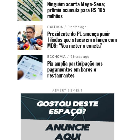
Ninguém acerta Mega-Sena;
prêmio acumula para R$ 165
milhões
POLÍTICA
9 horas ago
Presidente do PL ameaça punir
filiados que atacarem aliança com
MDB: “Vou meter a caneta”
ECONOMIA
9 horas ago
Pix amplia participação nos
pagamentos em bares e
restaurantes
ADVERTISEMENT