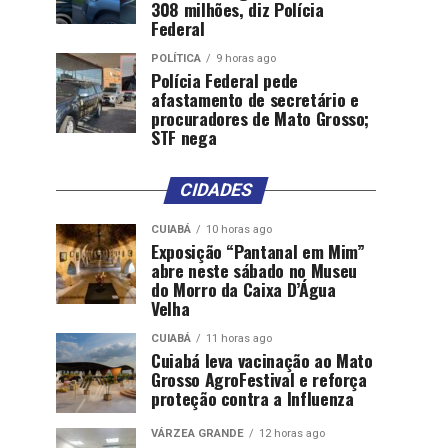
308 milhões, diz Polícia
Federal
POLÍTICA
9 horas ago
Polícia Federal pede
afastamento de secretário e
procuradores de Mato Grosso;
STF nega
CIDADES
CUIABÁ
10 horas ago
Exposição “Pantanal em Mim”
abre neste sábado no Museu
do Morro da Caixa D’Água
Velha
CUIABÁ
11 horas ago
Cuiabá leva vacinação ao Mato
Grosso AgroFestival e reforça
proteção contra a Influenza
VÁRZEA GRANDE
12 horas ago