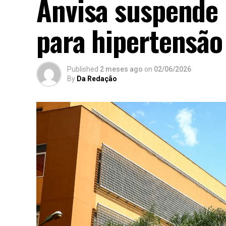
Anvisa suspende
para hipertensã
Published
2 meses ago
on
02/06/2026
By
Da Redação