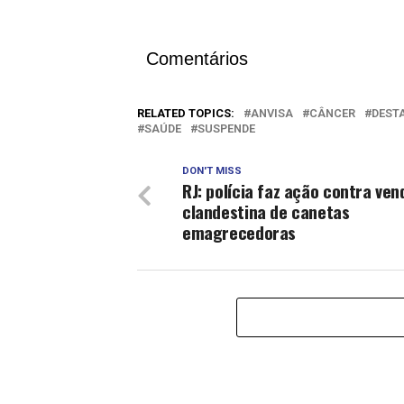
Comentários
RELATED TOPICS:
ANVISA
CÂNCER
DEST
SAÚDE
SUSPENDE
DON'T MISS
RJ: polícia faz ação contra ven
clandestina de canetas
emagrecedoras