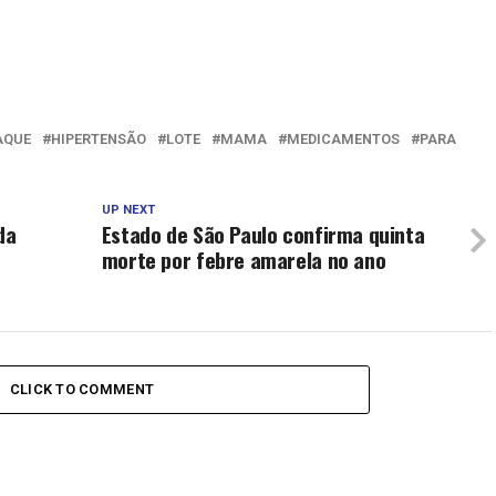
AQUE
HIPERTENSÃO
LOTE
MAMA
MEDICAMENTOS
PARA
UP NEXT
da
Estado de São Paulo confirma quinta
morte por febre amarela no ano
CLICK TO COMMENT