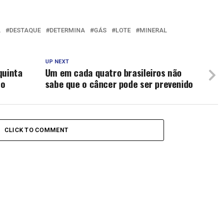
L
DESTAQUE
DETERMINA
GÁS
LOTE
MINERAL
UP NEXT
quinta
Um em cada quatro brasileiros não
no
sabe que o câncer pode ser prevenido
CLICK TO COMMENT