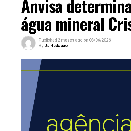
Anvisa determina
água mineral Cri
Published
2 meses ago
on
03/06/2026
By
Da Redação