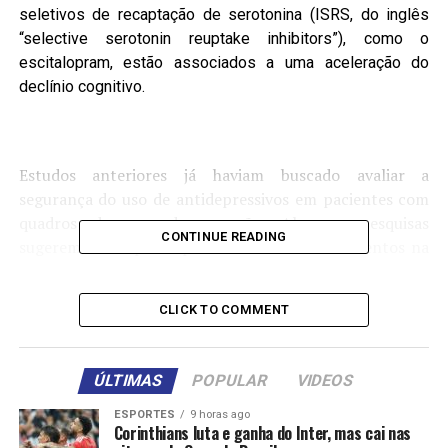
seletivos de recaptação de serotonina (ISRS, do inglês
“selective serotonin reuptake inhibitors”), como o
escitalopram, estão associados a uma aceleração do
declínio cognitivo.
Estudos anteriores já haviam buscado avaliar a
segurança do uso de antidepressivos em pacientes com
quadros de neurodegeneração. Algumas pesquisas
CONTINUE READING
sugerem um impacto positivo desses medicamentos na
redução dos biomarcadores da demência, embora os
resultados até então fossem inconsistentes.
CLICK TO COMMENT
A professora emérita da Universidade Federal
Fluminense, Vilma Câmara, afirma que a
ÚLTIMAS
POPULAR
VIDEOS
neurodegeneração e a depressão podem estar
relacionadas. Segundo ela, pacientes que apresentam
ESPORTES
9 horas ago
Corinthians luta e ganha do Inter, mas cai nas
humor deprimido ao longo da vida e não conseguem