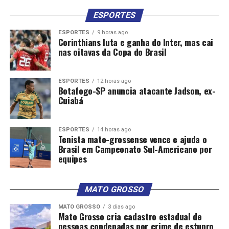
brasileiro
ESPORTES
ESPORTES
9 horas ago
Corinthians luta e ganha do Inter, mas cai
nas oitavas da Copa do Brasil
ESPORTES
12 horas ago
Botafogo-SP anuncia atacante Jadson, ex-
Comentários
Cuiabá
RELATED TOPICS:
ACELERAR
ANTIDEPRESSIVOS
ESPORTES
14 horas ago
COGNITIVO
DECLÍNIO
DEMÊNCIA
DESTAQUE
Tenista mato-grossense vence e ajuda o
PACIENTES
PODEM
SAÚDE
Brasil em Campeonato Sul-Americano por
equipes
UP NEXT
Reator nuclear brasileiro irá beneficiar áreas de saúde
e agricultura
MATO GROSSO
DON'T MISS
Técnica simples pode aliviar a pressão nos ouvidos
MATO GROSSO
3 dias ago
Mato Grosso cria cadastro estadual de
durante voos; entenda
pessoas condenadas por crime de estupro