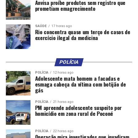
Anvisa proíbe produtos sem registro que
antidepressivos. Segundo os autores, contudo, os ISRS
prometiam emagrecimento
não podem ser associados diretamente ao aumento do
declínio cognitivo com base apenas nos dados
analisados.
SAÚDE
17 horas ago
Rio concentra quase um terço de casos de
exercício ilegal da medicina
Entre as limitações do estudo, os pesquisadores
apontam que a análise pode ter sido subdimensionada. A
gravidade da demência em cada paciente pode
contribuir individualmente para o declínio cognitivo,
POLÍCIA
sem que se possa atribuí-lo com certeza ao
POLÍCIA
12 horas ago
medicamento.
Adolescente mata homem a facadas e
esmaga cabeça da vítima com botijão de
De acordo com especialistas, é fundamental buscar um
gás
diagnóstico preciso para promover o tratamento
adequado. No Brasil, o diagnóstico da demência é
POLÍCIA
21 horas ago
PM apreende adolescente suspeito por
realizado, majoritariamente, de forma clínica, conforme
homicídio em zona rural de Poconé
explica Kleber Francisco Vargas, psiquiatra vinculado à
Empresa Brasileira de Serviços Hospitalares e ao
POLÍCIA
22 horas ago
hospital universitário de Campo Grande. Para tanto, é
Operação mira investigados que invadiram