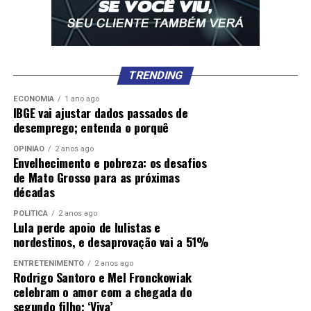
TRENDING
ECONOMIA
1 ano ago
IBGE vai ajustar dados passados de
desemprego; entenda o porquê
OPINIÃO
2 anos ago
Envelhecimento e pobreza: os desafios
de Mato Grosso para as próximas
décadas
POLÍTICA
2 anos ago
Lula perde apoio de lulistas e
nordestinos, e desaprovação vai a 51%
ENTRETENIMENTO
2 anos ago
Rodrigo Santoro e Mel Fronckowiak
celebram o amor com a chegada do
segundo filho; ‘Viva’