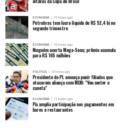
oitavas da Copa do Brasil
uma cura podem desenvolver demência na velhice.
A especialista ressalta ainda que a depressão pode
ECONOMIA
10 horas ago
ocasionar sintomas de perda de cognição, como o
Petrobras tem lucro líquido de R$ 52,4 bi no
segundo trimestre
esquecimento. Por esse motivo, em estágios iniciais, é
comum que os profissionais prescrevam antidepressivos
na tentativa de eliminar essa possível causa subjacente.
ECONOMIA
10 horas ago
Ninguém acerta Mega-Sena; prêmio acumula
para R$ 165 milhões
No novo estudo sueco, os autores destacam que alguns
pacientes recebem a prescrição desses medicamentos
para tratar sintomas comportamentais e psicológicos
POLÍTICA
10 horas ago
da demência, os quais podem ser confundidos com
Presidente do PL ameaça punir filiados que
atacarem aliança com MDB: “Vou meter a
episódios depressivos. Para esses casos, o estudo
caneta”
desaconselha o uso dos remédios, pois o tratamento não
estaria direcionado à causa subjacente dos sintomas.
ECONOMIA
11 horas ago
Pix amplia participação nos pagamentos em
Os resultados foram obtidos a partir de uma pesquisa
bares e restaurantes
com dados de quase 19 mil pessoas, com idade média de
78 anos, incluídas em uma coorte. Todos os