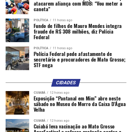
atacarem aliança com MDB: “Vou meter a
Por outro lado, para preservar a reserva cognitiva, é
caneta”
importante que os pacientes pratiquem atividades
POLÍTICA
11 horas ago
físicas, mantenham uma boa alimentação e se
Fundo de filhos de Mauro Mendes integra
participem de trabalhos biopsicossociais de reabilitação
fraude de R$ 308 milhões, diz Polícia
cognitiva, com o acompanhamento de uma equipe
Federal
multidisciplinar que inclua, entre outros,
POLÍTICA
11 horas ago
fonoaudiólogos, terapeutas ocupacionais e
Polícia Federal pede afastamento de
fisioterapeutas.
secretário e procuradores de Mato Grosso;
STF nega
Entre os estudos que investigaram os efeitos dos
antidepressivos em pacientes com demência, destaca-se
CIDADES
um trabalho publicado na revista científica Alzheimer’s
& Dementia, que acompanhou 5,5 mil holandeses por
CUIABÁ
12 horas ago
Exposição “Pantanal em Mim” abre neste
um período de dez anos ou mais. Todos os participantes
sábado no Museu do Morro da Caixa D’Água
ingressaram no estudo sem sinais de perda de cognição,
Velha
e seu histórico de uso dessas drogas foi analisado por
meio de registros de farmácia.
CUIABÁ
12 horas ago
Cuiabá leva vacinação ao Mato Grosso
AgroFestival e reforça proteção contra a