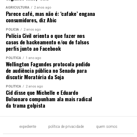
AGRICULTURA
2 anos ago
Parece café, mas não é: ‘cafake’ engana
consumidores, diz Abic
POLÍCIA
2 anos ago
Polícia Civil orienta o que fazer nos
casos de hackeamento e/ou de falsos
perfis junto ao Facebook
POLÍTICA
1 ano ago
Wellington Fagundes protocola pedido
de audiência pública no Senado para
discutir Moratória da Soja
POLÍTICA
2 anos ago
Cid disse que Michelle e Eduardo
Bolsonaro compunham ala mais radical
da trama golpista
expediente
política de privacidade
quem somos