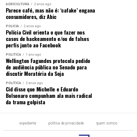
AGRICULTURA
2 anos ago
Parece café, mas não é: ‘cafake’ engana
consumidores, diz Abic
POLÍCIA
2 anos ago
Polícia Civil orienta o que fazer nos
casos de hackeamento e/ou de falsos
perfis junto ao Facebook
POLÍTICA
1 ano ago
Wellington Fagundes protocola pedido
de audiência pública no Senado para
discutir Moratória da Soja
POLÍTICA
2 anos ago
Cid disse que Michelle e Eduardo
Bolsonaro compunham ala mais radical
da trama golpista
expediente
política de privacidade
quem somos