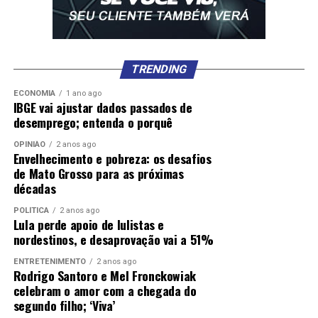
TRENDING
ECONOMIA
1 ano ago
IBGE vai ajustar dados passados de
desemprego; entenda o porquê
OPINIÃO
2 anos ago
Envelhecimento e pobreza: os desafios
de Mato Grosso para as próximas
décadas
POLÍTICA
2 anos ago
Lula perde apoio de lulistas e
nordestinos, e desaprovação vai a 51%
ENTRETENIMENTO
2 anos ago
Rodrigo Santoro e Mel Fronckowiak
celebram o amor com a chegada do
segundo filho; ‘Viva’