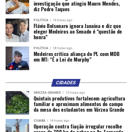
investigação que atingiu Mauro Mendes,
diz Pedro Taques
POLÍTICA
14 horas ago
Flávio Bolsonaro ignora Janaina e diz que
eleger Medeiros ao Senado é “questão de
honra”
POLÍTICA
18 horas ago
Medeiros critica aliança do PL com MDB
em MT: “É a Lei de Murphy”
CIDADES
VÁRZEA GRANDE
13 horas ago
Quintais produtivos fortalecem agricultura
familiar e aproximam alimentos do campo
da mesa dos estudantes em Várzea Grande
CUIABÁ
14 horas ago
Operação contra fiação irregular recolhe
cerca de 700 kg de cabos na Av. Fernando