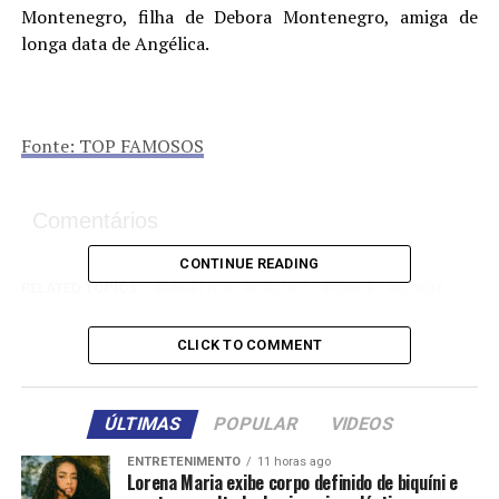
Montenegro, filha de Debora Montenegro, amiga de
longa data de Angélica.
Fonte: TOP FAMOSOS
Comentários
CONTINUE READING
RELATED TOPICS:
ANGÉLICA
CAÇULA
CURTE
ELOGIA
EVA
FESTA
FILHA
MINHA
NOITE
PARCEIRINHA
CLICK TO COMMENT
UP NEXT
Graciele Lacerda exibe cliques de último show do marido
com barrigão: ‘Clara’
ÚLTIMAS
POPULAR
VIDEOS
DON'T MISS
Confira todos os detalhes do casamento de Larissa
ENTRETENIMENTO
11 horas ago
Manoela e André: ‘Conto de fadas’
Lorena Maria exibe corpo definido de biquíni e