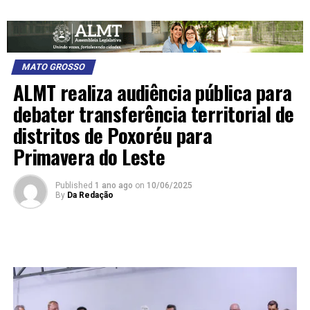
MATO GROSSO
ALMT realiza audiência pública para
debater transferência territorial de
distritos de Poxoréu para
Primavera do Leste
Published
1 ano ago
on
10/06/2025
By
Da Redação