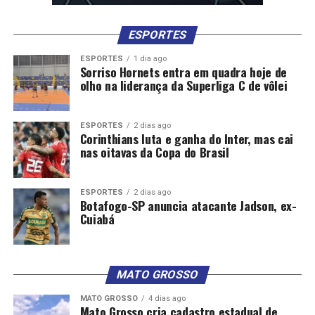
“A caneta está na mão da Assembleia. Estamos aqui para
escutar e apoiar a decisão da força maior, que é o povo”,
ESPORTES
concluiu o vereador Martignago.
ESPORTES
1 dia ago
Sorriso Hornets entra em quadra hoje de
olho na liderança da Superliga C de vôlei
ESPORTES
2 dias ago
Corinthians luta e ganha do Inter, mas cai
Comentários
nas oitavas da Copa do Brasil
RELATED TOPICS:
ALMT
AUDIÊNCIA
DEBATER
ESPORTES
2 dias ago
DESTAQUE
DISTRITOS
LESTE
PARA
POXORÉU
Botafogo-SP anuncia atacante Jadson, ex-
PRIMAVERA
PUBLICA
REALIZA
TERRITORIAL
Cuiabá
TRANSFERÊNCIA
UP NEXT
Promotor de Justiça fala sobre segurança pessoal e
MATO GROSSO
corporativa na Comissão de Segurança da ALMT
MATO GROSSO
4 dias ago
DON'T MISS
Mato Grosso cria cadastro estadual de