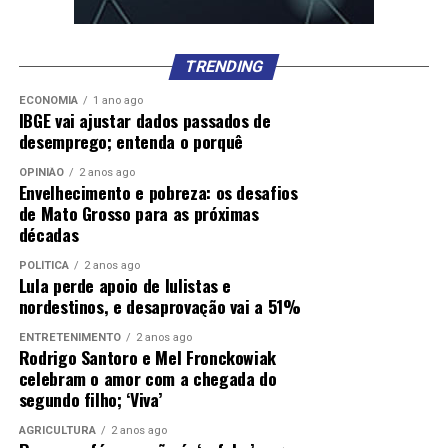
TRENDING
ECONOMIA
1 ano ago
IBGE vai ajustar dados passados de
desemprego; entenda o porquê
OPINIÃO
2 anos ago
Envelhecimento e pobreza: os desafios
de Mato Grosso para as próximas
décadas
POLÍTICA
2 anos ago
Lula perde apoio de lulistas e
nordestinos, e desaprovação vai a 51%
ENTRETENIMENTO
2 anos ago
Rodrigo Santoro e Mel Fronckowiak
celebram o amor com a chegada do
segundo filho; ‘Viva’
AGRICULTURA
2 anos ago