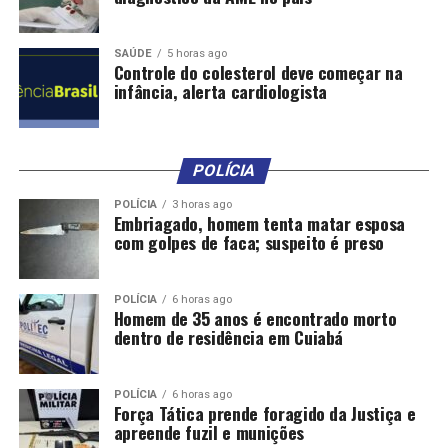
colher em outro. E
geralmente quando a gente
SAÚDE
5 horas ago
tem essas ondas de calor,
Controle do colesterol deve começar na
infância, alerta cardiologista
[o total] de alguns
organismos no ecossistema
que são mais resilientes –
POLÍCIA
insetos, fungos e bactérias
POLÍCIA
3 horas ago
Embriagado, homem tenta matar esposa
– aumenta muito e eles
com golpes de faca; suspeito é preso
arrasam com a produção”,
acentua.
POLÍCIA
6 horas ago
Homem de 35 anos é encontrado morto
dentro de residência em Cuiabá
Por isso, Francis defende também políticas públicas de
implementação de tecnologias para que as comunidades
POLÍCIA
6 horas ago
consigam captar e armazenar a própria água e gerar a
Força Tática prende foragido da Justiça e
apreende fuzil e munições
energia consumida, ficando menos vulneráveis aos