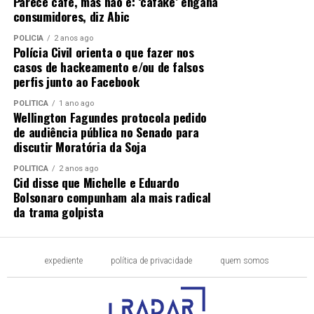
Parece café, mas não é: ‘cafake’ engana
consumidores, diz Abic
POLÍCIA
2 anos ago
Polícia Civil orienta o que fazer nos
casos de hackeamento e/ou de falsos
perfis junto ao Facebook
POLÍTICA
1 ano ago
Wellington Fagundes protocola pedido
de audiência pública no Senado para
discutir Moratória da Soja
POLÍTICA
2 anos ago
Cid disse que Michelle e Eduardo
Bolsonaro compunham ala mais radical
da trama golpista
expediente
política de privacidade
quem somos