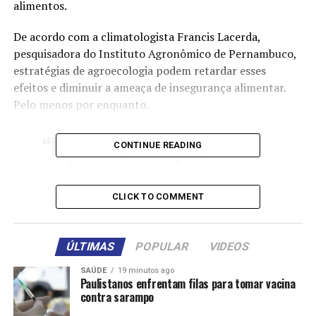
alimentos.
De acordo com a climatologista Francis Lacerda,
pesquisadora do Instituto Agronômico de Pernambuco,
estratégias de agroecologia podem retardar esses
efeitos e diminuir a ameaça de insegurança alimentar.
Pelo menos por enquanto.
“Existem práticas que
CONTINUE READING
podem ainda reduzir esses
efeitos. Eu digo ainda
CLICK TO COMMENT
porque daqui a pouco não
vai poder mais”, alerta a
ÚLTIMAS
POPULAR
VIDEOS
especialista.
SAÚDE
19 minutos ago
Paulistanos enfrentam filas para tomar vacina
contra sarampo
A primeira missão é reflorestar. “Uma prática que se faz