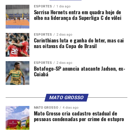
agricultura e de mundo.
ESPORTES
1 dia ago
Sorriso Hornets entra em quadra hoje de
olho na liderança da Superliga C de vôlei
ESPORTES
2 dias ago
Corinthians luta e ganha do Inter, mas cai
nas oitavas da Copa do Brasil
Comentários
ESPORTES
2 dias ago
Botafogo-SP anuncia atacante Jadson, ex-
Cuiabá
RELATED TOPICS:
AGRICULTURA
AGROECOLOGIA
CLIMÁTICA
CRISE
DESTAQUE
EFEITOS
LAVOURAS
NAS
PODE
RETARDAR
MATO GROSSO
UP NEXT
Abelhas sem ferrão: na Amazônia, FAO investe na
MATO GROSSO
4 dias ago
capacitação de mulheres na atividade
Mato Grosso cria cadastro estadual de
pessoas condenadas por crime de estupro
DON'T MISS
Menos recurso e juros altos: o que esperar do próximo
Plano Safra