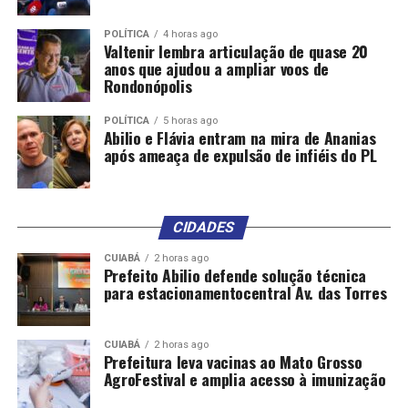
paisagem porque eles não conseguem mais se adaptar a
essas variáveis climáticas atuais”, avalia.
POLÍTICA
4 horas ago
Valtenir lembra articulação de quase 20
anos que ajudou a ampliar voos de
Rondonópolis
POLÍTICA
5 horas ago
Abilio e Flávia entram na mira de Ananias
após ameaça de expulsão de infiéis do PL
Umbuzeiro impressiona pela grandiosidade e quantidade
de frutos | Foto: Reprodução/ Secretaria de
Desenvolvimento Rural da Bahia (SDR)
A climatologista do Instituto Agronômico de
CIDADES
Pernambuco diz também que essas lições podem ser
CUIABÁ
2 horas ago
aplicadas ao meio urbano, “reservando espaços na
Prefeito Abilio defende solução técnica
cidade que possam servir para o cultivo de alimento,
para estacionamentocentral Av. das Torres
como quintais produtivos e farmácias vivas. Mas é
preciso ter uma política pública que oriente e que
CUIABÁ
2 horas ago
financie. Porque quem tem dinheiro manda buscar a
Prefeitura leva vacinas ao Mato Grosso
comida, mas sem justiça social não se combate as
AgroFestival e amplia acesso à imunização
mudanças climáticas. É preciso pensar em formas