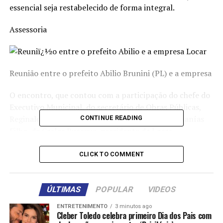
essencial seja restabelecido de forma integral.
Assessoria
Reunião entre o prefeito Abilio Brunini (PL) e a empresa Lo
O encontro, que contou com a participação do chefe do
Executivo Municipal, do secretário de Obras Públicas,
Reginaldo Teixeira, do secretário de Governo, Ananías
CONTINUE READING
Filho, de Carlos Buarque, presidente da Locar
Saneamento Ambiental LTDA, e de Osiris Gatti, gerente
operacional da terceirizada, resultou no compromisso
CLICK TO COMMENT
de que os repasses serão realizados regularmente,
conforme previsto em contrato.
ÚLTIMAS
POPULAR
VIDEOS
“A empresa se comprometeu a retomar a coleta, e nós
ENTRETENIMENTO
3 minutos ago
garantimos que os repasses serão feitos de forma
Cleber Toledo celebra primeiro Dia dos Pais com