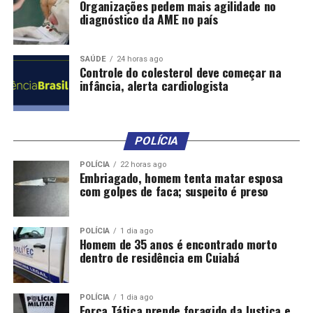
Organizações pedem mais agilidade no
diagnóstico da AME no país
RELATED TOPICS:
ABILIO
CIDADES
COLETA
CUIABÁ
DESTAQUE
DETERMINA
HORAS
LIXO
PARA
PRAZO
RETOMADA
SAÚDE
24 horas ago
Controle do colesterol deve começar na
UP NEXT
infância, alerta cardiologista
Vice Paulinho Abreu participa das…
DON'T MISS
Prefeitura segue em recesso administrativo até dia 17
de jane…
POLÍCIA
POLÍCIA
22 horas ago
Embriagado, homem tenta matar esposa
com golpes de faca; suspeito é preso
POLÍCIA
1 dia ago
Homem de 35 anos é encontrado morto
dentro de residência em Cuiabá
POLÍCIA
1 dia ago
Força Tática prende foragido da Justiça e