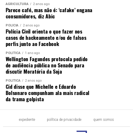
AGRICULTURA
2 anos ago
Parece café, mas não é: ‘cafake’ engana
consumidores, diz Abic
POLÍCIA
2 anos ago
Polícia Civil orienta o que fazer nos
casos de hackeamento e/ou de falsos
perfis junto ao Facebook
POLÍTICA
1 ano ago
Wellington Fagundes protocola pedido
de audiência pública no Senado para
discutir Moratória da Soja
POLÍTICA
2 anos ago
Cid disse que Michelle e Eduardo
Bolsonaro compunham ala mais radical
da trama golpista
expediente
política de privacidade
quem somos