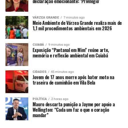
transparente e regular. Se essa situação persistir,
declaração emocionante: ‘Privilégio’
tomaremos medidas mais duras”, afirmou o prefeito
Abílio Brunini.
VÁRZEA GRANDE
7 minutos ago
Meio Ambiente de Várzea Grande realiza mais de
Durante o encontro, o prefeito mencionou que a Locar
1,1 mil procedimentos ambientais em 2026
apontou uma dívida de R$ 40 milhões referente a um
contrato anterior. Contudo, ele esclareceu que um novo
CUIABÁ
9 minutos ago
contrato foi firmado há 30 dias, mesmo com essa
Exposição “Pantanal em Mim” reúne arte,
pendência. “Deixamos claro que o serviço precisa ser
memória e reflexão ambiental em Cuiabá
retomado imediatamente. A dívida será enviada à
Procuradoria Geral do Município para judicialização”,
CIDADES
45 minutos ago
destacou Brunini.
Jovem de 17 anos morre após bater moto na
traseira de caminhão em Vila Bela
Atualmente, Cuiabá gera cerca de 400 toneladas de lixo
doméstico por dia, sendo que a região central da cidade
POLÍTICA
2 horas ago
é responsável por 70 toneladas desse volume. “Estamos
Mauro descarta punição a Jayme por apoio a
tomando providências porque nosso compromisso é
Wellington: “Cada um faz o que o coração
mandar”
com a população. A coleta de lixo é um dos problemas
mais graves nos serviços urbanos da cidade. Solicitamos