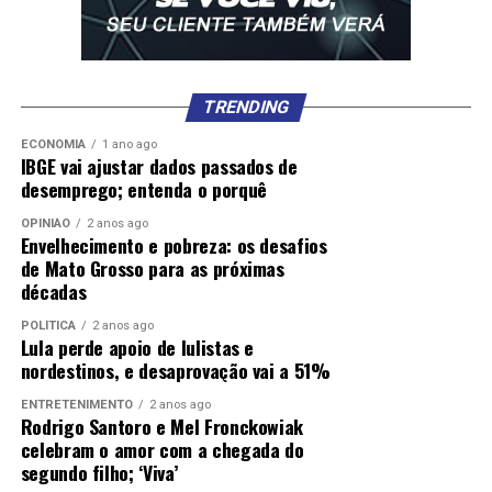
TRENDING
ECONOMIA
1 ano ago
IBGE vai ajustar dados passados de
desemprego; entenda o porquê
OPINIÃO
2 anos ago
Envelhecimento e pobreza: os desafios
de Mato Grosso para as próximas
décadas
POLÍTICA
2 anos ago
Lula perde apoio de lulistas e
nordestinos, e desaprovação vai a 51%
ENTRETENIMENTO
2 anos ago
Rodrigo Santoro e Mel Fronckowiak
celebram o amor com a chegada do
segundo filho; ‘Viva’