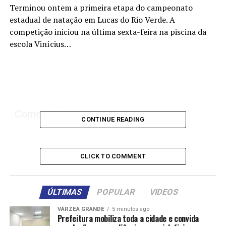
Terminou ontem a primeira etapa do campeonato
estadual de natação em Lucas do Rio Verde. A
competição iniciou na última sexta-feira na piscina da
escola Vinícius…
Comentários
CONTINUE READING
RELATED TOPICS:
ABERTA
ATLETAS
DESTAQUE
ESPORTES
ESTADUAL
LUCAS
MAIS
NATAÇÃO
REÚNE
CLICK TO COMMENT
RIO
VERDE
UP NEXT
Corinthians oficializa a contratação de Dorival Júnior
ÚLTIMAS
POPULAR
VIDEOS
DON'T MISS
VÁRZEA GRANDE
5 minutos ago
Dudu e Arthur faturam etapa de futevôlei em Sorriso;
Prefeitura mobiliza toda a cidade e convida