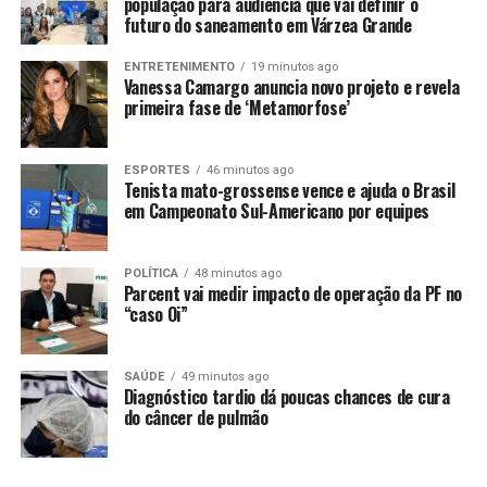
Natália Guitler e Vanessa vencem o feminino
população para audiência que vai definir o
futuro do saneamento em Várzea Grande
ENTRETENIMENTO
19 minutos ago
Vanessa Camargo anuncia novo projeto e revela
primeira fase de ‘Metamorfose’
ESPORTES
46 minutos ago
Tenista mato-grossense vence e ajuda o Brasil
em Campeonato Sul-Americano por equipes
POLÍTICA
48 minutos ago
Parcent vai medir impacto de operação da PF no
“caso Oi”
SAÚDE
49 minutos ago
Diagnóstico tardio dá poucas chances de cura
do câncer de pulmão