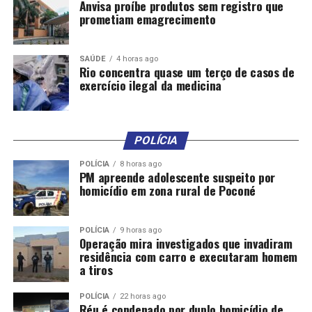
Anvisa proíbe produtos sem registro que
prometiam emagrecimento
SAÚDE
4 horas ago
Rio concentra quase um terço de casos de
exercício ilegal da medicina
POLÍCIA
POLÍCIA
8 horas ago
PM apreende adolescente suspeito por
homicídio em zona rural de Poconé
POLÍCIA
9 horas ago
Operação mira investigados que invadiram
residência com carro e executaram homem
a tiros
POLÍCIA
22 horas ago
Réu é condenado por duplo homicídio de