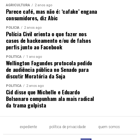
AGRICULTURA
2 anos ago
Parece café, mas não é: ‘cafake’ engana
consumidores, diz Abic
POLÍCIA
2 anos ago
Polícia Civil orienta o que fazer nos
casos de hackeamento e/ou de falsos
perfis junto ao Facebook
POLÍTICA
1 ano ago
Wellington Fagundes protocola pedido
de audiência pública no Senado para
discutir Moratória da Soja
POLÍTICA
2 anos ago
Cid disse que Michelle e Eduardo
Bolsonaro compunham ala mais radical
da trama golpista
expediente
política de privacidade
quem somos