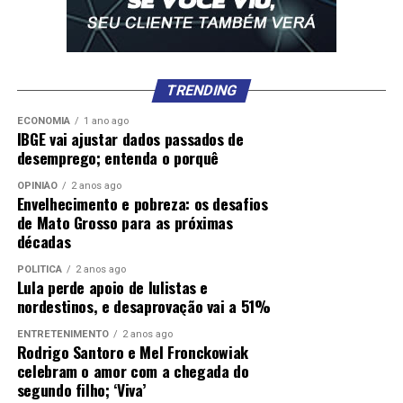
TRENDING
ECONOMIA
1 ano ago
IBGE vai ajustar dados passados de
desemprego; entenda o porquê
OPINIÃO
2 anos ago
Envelhecimento e pobreza: os desafios
de Mato Grosso para as próximas
décadas
POLÍTICA
2 anos ago
Lula perde apoio de lulistas e
nordestinos, e desaprovação vai a 51%
ENTRETENIMENTO
2 anos ago
Rodrigo Santoro e Mel Fronckowiak
celebram o amor com a chegada do
segundo filho; ‘Viva’