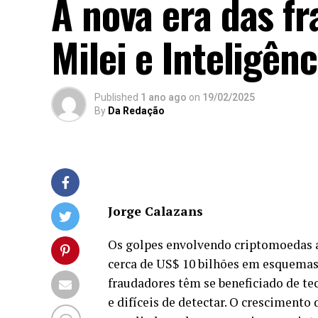
A nova era das f
Milei e Inteligênc
Published
1 ano ago
on
19/02/2025
By
Da Redação
Jorge Calazans
Os golpes envolvendo criptomoedas
cerca de US$ 10 bilhões em esquemas
fraudadores têm se beneficiado de te
e difíceis de detectar. O crescimento