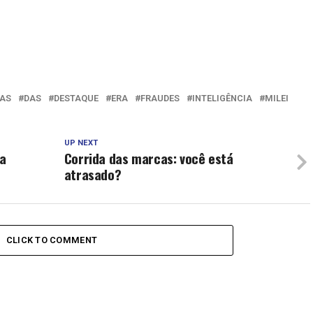
AS
DAS
DESTAQUE
ERA
FRAUDES
INTELIGÊNCIA
MILEI
UP NEXT
da
Corrida das marcas: você está
atrasado?
CLICK TO COMMENT