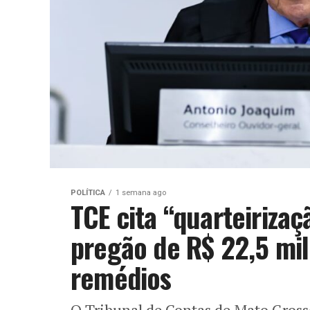
POLÍTICA
1 semana ago
TCE cita “quarteiriza
pregão de R$ 22,5 mi
remédios
O Tribunal de Contas de Mato Gros