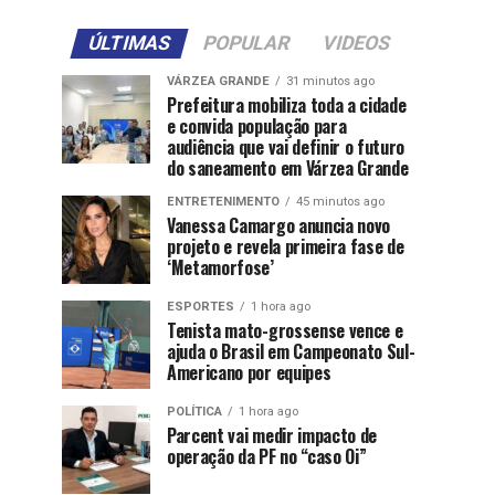
ÚLTIMAS
POPULAR
VIDEOS
VÁRZEA GRANDE
31 minutos ago
Prefeitura mobiliza toda a cidade
e convida população para
audiência que vai definir o futuro
do saneamento em Várzea Grande
ENTRETENIMENTO
45 minutos ago
Vanessa Camargo anuncia novo
projeto e revela primeira fase de
‘Metamorfose’
ESPORTES
1 hora ago
Tenista mato-grossense vence e
ajuda o Brasil em Campeonato Sul-
Americano por equipes
POLÍTICA
1 hora ago
Parcent vai medir impacto de
operação da PF no “caso Oi”