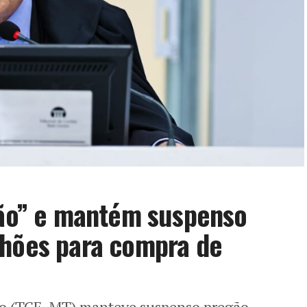
ção” e mantém suspenso
lhões para compra de
so (TCE-MT) manteve suspenso pregão