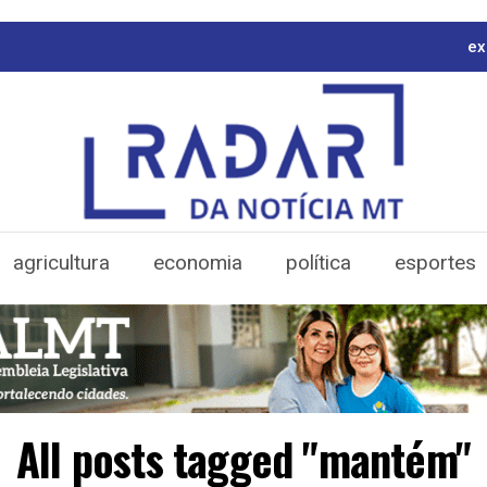
ex
agricultura
economia
política
esportes
All posts tagged "mantém"