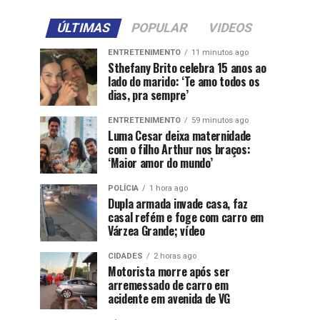
ÚLTIMAS
POPULAR
VIDEOS
ENTRETENIMENTO
11 minutos ago
Sthefany Brito celebra 15 anos ao
lado do marido: ‘Te amo todos os
dias, pra sempre’
ENTRETENIMENTO
59 minutos ago
Luma Cesar deixa maternidade
com o filho Arthur nos braços:
‘Maior amor do mundo’
POLÍCIA
1 hora ago
Dupla armada invade casa, faz
casal refém e foge com carro em
Várzea Grande; vídeo
CIDADES
2 horas ago
Motorista morre após ser
arremessado de carro em
acidente em avenida de VG