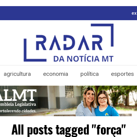
ex
agricultura
economia
política
esportes
All posts tagged "força"