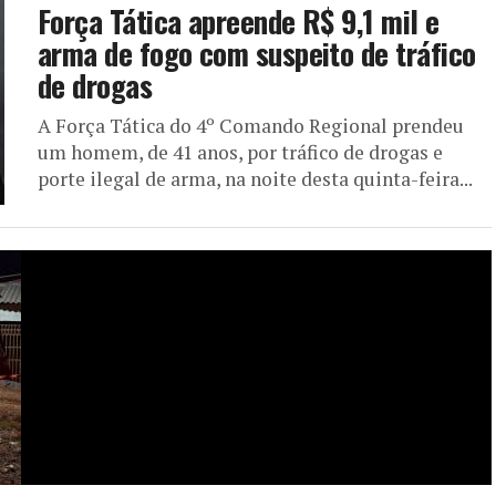
Força Tática apreende R$ 9,1 mil e
arma de fogo com suspeito de tráfico
de drogas
A Força Tática do 4º Comando Regional prendeu
um homem, de 41 anos, por tráfico de drogas e
porte ilegal de arma, na noite desta quinta-feira...