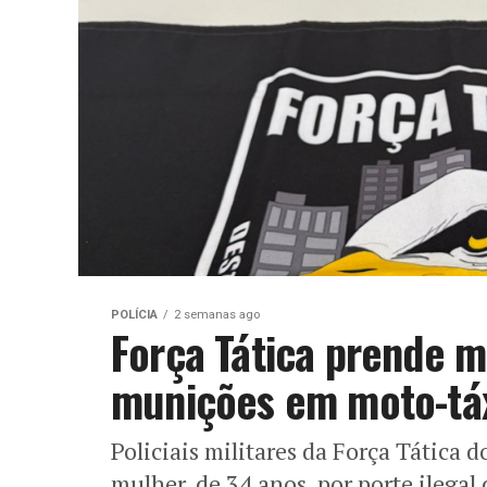
POLÍCIA
2 semanas ago
Força Tática prende m
munições em moto-tá
Policiais militares da Força Tátic
mulher, de 34 anos, por porte ilegal