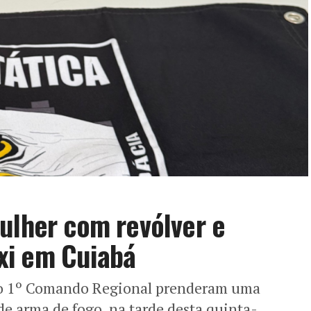
ulher com revólver e
xi em Cuiabá
a do 1º Comando Regional prenderam uma
 de arma de fogo, na tarde desta quinta-