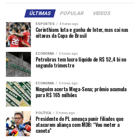
ÚLTIMAS
POPULAR
VIDEOS
ESPORTES
4 horas ago
Corinthians luta e ganha do Inter, mas cai nas
oitavas da Copa do Brasil
ECONOMIA
5 horas ago
Petrobras tem lucro líquido de R$ 52,4 bi no
segundo trimestre
ECONOMIA
5 horas ago
Ninguém acerta Mega-Sena; prêmio acumula
para R$ 165 milhões
POLÍTICA
5 horas ago
Presidente do PL ameaça punir filiados que
atacarem aliança com MDB: “Vou meter a
caneta”