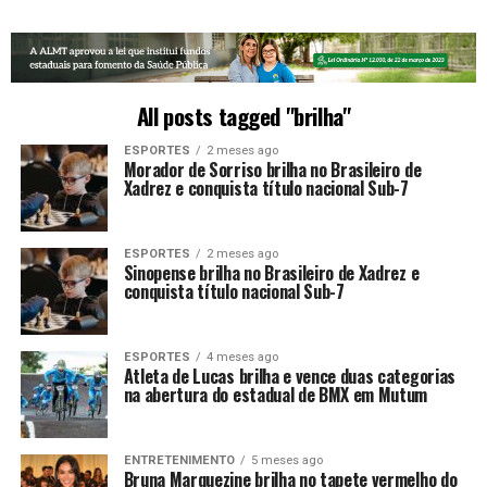
All posts tagged "brilha"
ESPORTES
2 meses ago
Morador de Sorriso brilha no Brasileiro de
Xadrez e conquista título nacional Sub-7
ESPORTES
2 meses ago
Sinopense brilha no Brasileiro de Xadrez e
conquista título nacional Sub-7
ESPORTES
4 meses ago
Atleta de Lucas brilha e vence duas categorias
na abertura do estadual de BMX em Mutum
ENTRETENIMENTO
5 meses ago
Bruna Marquezine brilha no tapete vermelho do